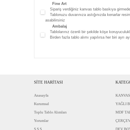
Fine Art
Sipariş verdiğiniz kanvas tablo baskıya girmede
Tablonuzu duvarınıza astığınızda kenarlar resim d
asabilirsiniz
Ambalaj
Tablolarınız özenli bir şekilde köşe koruyuculukla
Birden fazla tablo alımı yapılırsa her biri ayrı ayr
SİTE HARİTASI
KATEG
Anasayfa
KANVAS
Kurumsal
YAĞLI 
Toplu Tablo Alımları
MDF TA
Yorumlar
ÇERÇEV
S.S.S
DEV BO