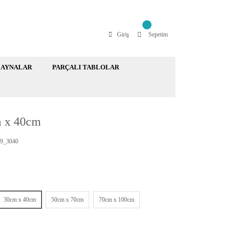
Giriş
Sepetim
AYNALAR
PARÇALI TABLOLAR
m x 40cm
9_3040
30cm x 40cm
50cm x 70cm
70cm x 100cm