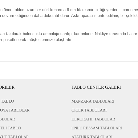
n önce tablomuzun her dört kenarına 6 cm lik resmin bittiği yerden itibaren re
evam ettiğinden daha dekoratif durur. Askı aparatı monte edilmiş bir şekild
rı takılarak baloncuklu ambalaja sarılıp, kartonlanır. Nakliye sırasında hasar
ı paketlenerek müşterilerimize ulaştırılır.
ORİLER
TABLO CENTER GALERİ
 TABLO
MANZARA TABLOLARI
BOYA TABLOLAR
ÇİÇEK TABLOLARI
BLOLAR
DEKORATİF TABLOLAR
ELİ TABLO
ÜNLÜ RESSAM TABLOLARI
YUT TABLOLAR
ATATÜRK TABLOLARI