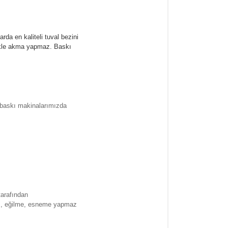
rda en kaliteli tuval bezini
likle akma yapmaz.
Baskı
l baskı makinalarımızda
tarafından
ma , eğilme, esneme yapmaz