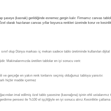
p şaseye (kasnak) gerildiğinde esnemez,gergin kalır.
Firmamız canvas tablola
l olarak hazılanan canvas yıllar boyunca renkleri üzerinde korur ve kesin
sınıf olup Dünya markası iç mekan sadece tablo üretiminde kullanılan dijita
. Makinalarımızda üretilen tablolar en iyi sonucu verir.
 ve gerçeğe en yakın renk tonlarını seçmiş olduğunuz tabloya yansıtır.
rlı hiçbir madde içermez
ından imal edilmiş özel tablo şasesine (kasnağına) işinin ehli ustalarımız 
erdirme pensesi ile %100 el işçiliğiyle en iyi sonucu alırız.Kesinlikle çatla