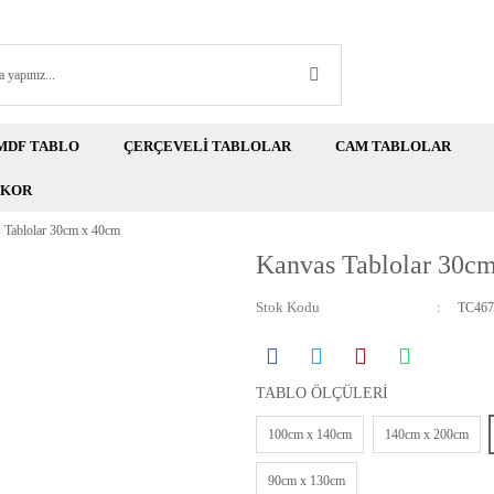
MDF TABLO
ÇERÇEVELİ TABLOLAR
CAM TABLOLAR
EKOR
 Tablolar 30cm x 40cm
Kanvas Tablolar 30c
Stok Kodu
TC467
TABLO ÖLÇÜLERİ
100cm x 140cm
140cm x 200cm
90cm x 130cm