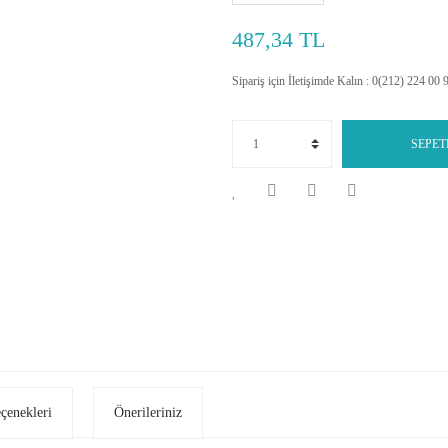
487,34 TL
Sipariş için İletişimde Kalın : 0(212) 224 00 
SEPET
eçenekleri
Önerileriniz