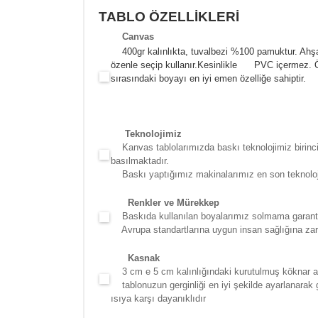
TABLO ÖZELLİKLERİ
Canva
s
400gr kalınlıkta, tuvalbezi %100 pamuktur. Ahşa
özenle seçip kullanır.
Kesinlikle PVC içermez. Öze
sırasındaki boyayı en iyi emen özelliğe sahiptir.
Teknolojimiz
Kanvas tablolarımızda baskı teknolojimiz birinci 
basılmaktadır.
Baskı yaptığımız makinalarımız en son teknolojidir
Renkler ve Mürekkep
Baskıda kullanılan boyalarımız solmama garantili
Avrupa standartlarına uygun insan sağlığına zara
Kasna
k
3 cm e 5 cm kalınlığındaki kurutulmuş köknar ağac
tablonuzun gerginliği en iyi şekilde ayarlanarak g
ısıya karşı dayanıklıdır