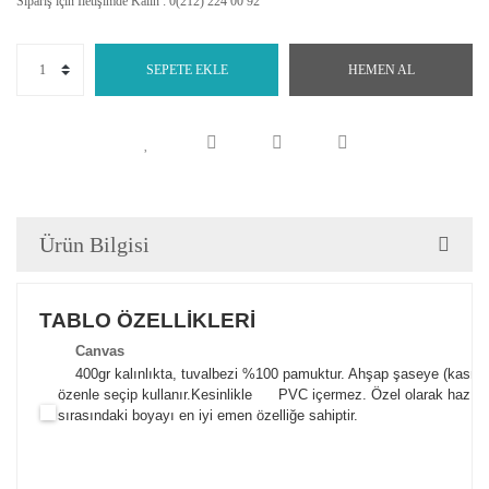
Sipariş için İletişimde Kalın : 0(212) 224 00 92
SEPETE EKLE
HEMEN AL
Ürün Bilgisi
TABLO ÖZELLİKLERİ
Canva
s
400gr kalınlıkta, tuvalbezi %100 pamuktur. Ahşap şaseye (kasnak)
özenle seçip kullanır.
Kesinlikle PVC içermez. Özel olarak hazılana
sırasındaki boyayı en iyi emen özelliğe sahiptir.