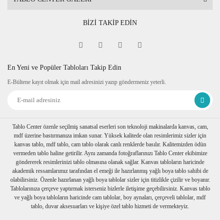
BİZİ TAKİP EDİN
En Yeni ve Popüler Tabloları Takip Edin
E-Bültene kayıt olmak için mail adresinizi yazıp göndermeniz yeterli.
Tablo Center özenle seçilmiş sanatsal eserleri son teknoloji makinalarda kanvas, cam,
mdf üzerine bastırmanıza imkan sunar. Yüksek kalitede olan resimlerimiz sizler için
kanvas tablo, mdf tablo, cam tablo olarak canlı renklerde basılır. Kalitemizden ödün
vermeden tablo haline getirilir. Aynı zamanda fotoğraflarınızı Tablo Center ekibimize
göndererek resimlerinizi tablo olmasına olanak sağlar. Kanvas tabloların haricinde
akademik ressamlarımız tarafından el emeği ile hazırlanmış yağlı boya tablo sahibi de
olabilirsiniz. Özenle hazırlanan yağlı boya tablolar sizler için titizlikle çizilir ve boyanır.
Tablolarınıza çerçeve yaptırmak isterseniz bizlerle iletişime geçebilirsiniz. Kanvas tablo
ve yağlı boya tabloların haricinde cam tablolar, boy aynaları, çerçeveli tablolar, mdf
tablo, duvar aksesuarları ve kişiye özel tablo hizmeti de vermekteyiz.