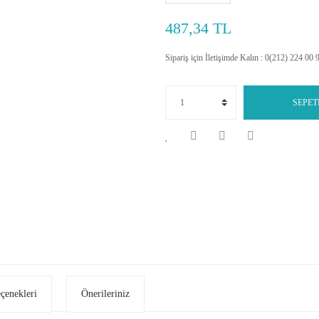
487,34 TL
Sipariş için İletişimde Kalın : 0(212) 224 00 
SEPET
eçenekleri
Önerileriniz