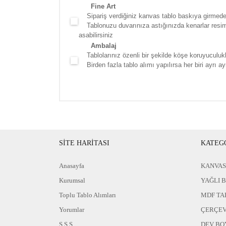
Fine Art
Sipariş verdiğiniz kanvas tablo baskıya girmede
Tablonuzu duvarınıza astığınızda kenarlar resim d
asabilirsiniz
Ambalaj
Tablolarınız özenli bir şekilde köşe koruyuculukla
Birden fazla tablo alımı yapılırsa her biri ayrı ayr
SİTE HARİTASI
KATEG
Anasayfa
KANVAS
Kurumsal
YAĞLI 
Toplu Tablo Alımları
MDF TA
Yorumlar
ÇERÇEV
S.S.S
DEV BO