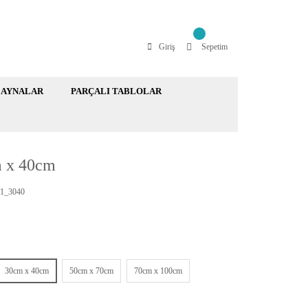
Giriş
Sepetim
AYNALAR
PARÇALI TABLOLAR
m x 40cm
1_3040
30cm x 40cm
50cm x 70cm
70cm x 100cm