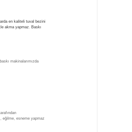
rda en kaliteli tuval bezini
likle akma yapmaz.
Baskı
l baskı makinalarımızda
tarafından
ma , eğilme, esneme yapmaz