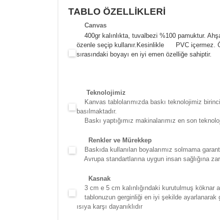
TABLO ÖZELLİKLERİ
Canva
s
400gr kalınlıkta, tuvalbezi %100 pamuktur. Ahşa
özenle seçip kullanır.
Kesinlikle PVC içermez. Öze
sırasındaki boyayı en iyi emen özelliğe sahiptir.
Teknolojimiz
Kanvas tablolarımızda baskı teknolojimiz birinci 
basılmaktadır.
Baskı yaptığımız makinalarımız en son teknolojidir
Renkler ve Mürekkep
Baskıda kullanılan boyalarımız solmama garantili
Avrupa standartlarına uygun insan sağlığına zara
Kasna
k
3 cm e 5 cm kalınlığındaki kurutulmuş köknar ağac
tablonuzun gerginliği en iyi şekilde ayarlanarak g
ısıya karşı dayanıklıdır