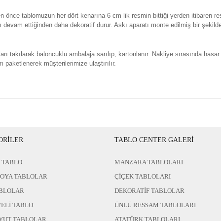
n önce tablomuzun her dört kenarına 6 cm lik resmin bittiği yerden itibaren re
evam ettiğinden daha dekoratif durur. Askı aparatı monte edilmiş bir şekild
rı takılarak baloncuklu ambalaja sarılıp, kartonlanır. Nakliye sırasında hasar
ı paketlenerek müşterilerimize ulaştırılır.
ORİLER
TABLO CENTER GALERİ
 TABLO
MANZARA TABLOLARI
BOYA TABLOLAR
ÇİÇEK TABLOLARI
BLOLAR
DEKORATİF TABLOLAR
ELİ TABLO
ÜNLÜ RESSAM TABLOLARI
YUT TABLOLAR
ATATÜRK TABLOLARI