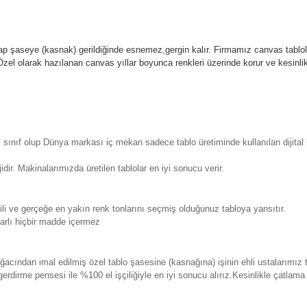
p şaseye (kasnak) gerildiğinde esnemez,gergin kalır.
Firmamız canvas tablola
l olarak hazılanan canvas yıllar boyunca renkleri üzerinde korur ve kesin
sınıf olup Dünya markası iç mekan sadece tablo üretiminde kullanılan dijita
. Makinalarımızda üretilen tablolar en iyi sonucu verir.
 ve gerçeğe en yakın renk tonlarını seçmiş olduğunuz tabloya yansıtır.
rlı hiçbir madde içermez
ından imal edilmiş özel tablo şasesine (kasnağına) işinin ehli ustalarımız 
erdirme pensesi ile %100 el işçiliğiyle en iyi sonucu alırız.Kesinlikle çatla