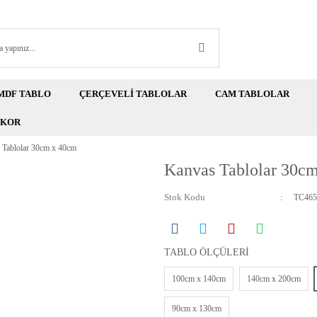
MDF TABLO
ÇERÇEVELİ TABLOLAR
CAM TABLOLAR
EKOR
 Tablolar 30cm x 40cm
Kanvas Tablolar 30c
Stok Kodu
TC465
TABLO ÖLÇÜLERİ
100cm x 140cm
140cm x 200cm
90cm x 130cm