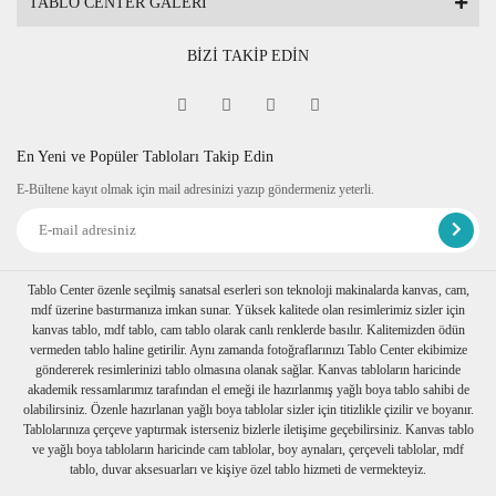
TABLO CENTER GALERİ
BİZİ TAKİP EDİN
En Yeni ve Popüler Tabloları Takip Edin
E-Bültene kayıt olmak için mail adresinizi yazıp göndermeniz yeterli.
Tablo Center özenle seçilmiş sanatsal eserleri son teknoloji makinalarda kanvas, cam,
mdf üzerine bastırmanıza imkan sunar. Yüksek kalitede olan resimlerimiz sizler için
kanvas tablo, mdf tablo, cam tablo olarak canlı renklerde basılır. Kalitemizden ödün
vermeden tablo haline getirilir. Aynı zamanda fotoğraflarınızı Tablo Center ekibimize
göndererek resimlerinizi tablo olmasına olanak sağlar. Kanvas tabloların haricinde
akademik ressamlarımız tarafından el emeği ile hazırlanmış yağlı boya tablo sahibi de
olabilirsiniz. Özenle hazırlanan yağlı boya tablolar sizler için titizlikle çizilir ve boyanır.
Tablolarınıza çerçeve yaptırmak isterseniz bizlerle iletişime geçebilirsiniz. Kanvas tablo
ve yağlı boya tabloların haricinde cam tablolar, boy aynaları, çerçeveli tablolar, mdf
tablo, duvar aksesuarları ve kişiye özel tablo hizmeti de vermekteyiz.