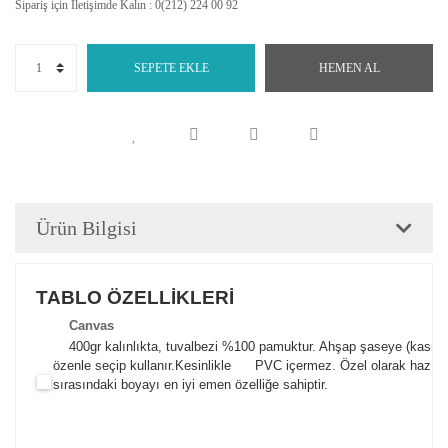
Sipariş için İletişimde Kalın : 0(212) 224 00 92
SEPETE EKLE
HEMEN AL
Ürün Bilgisi
TABLO ÖZELLİKLERİ
Canva
s
400gr kalınlıkta, tuvalbezi %100 pamuktur. Ahşap şaseye (kasnak)
özenle seçip kullanır.
Kesinlikle PVC içermez. Özel olarak hazılana
sırasındaki boyayı en iyi emen özelliğe sahiptir.