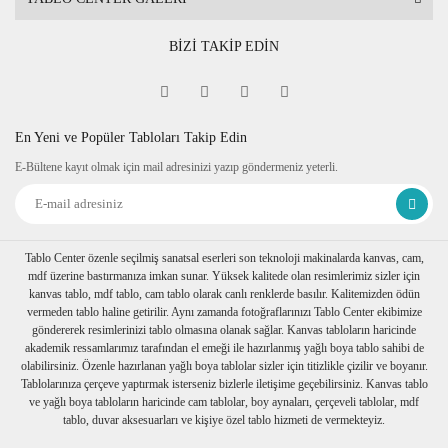
BİZİ TAKİP EDİN
En Yeni ve Popüler Tabloları Takip Edin
E-Bültene kayıt olmak için mail adresinizi yazıp göndermeniz yeterli.
Tablo Center özenle seçilmiş sanatsal eserleri son teknoloji makinalarda kanvas, cam,
mdf üzerine bastırmanıza imkan sunar. Yüksek kalitede olan resimlerimiz sizler için
kanvas tablo, mdf tablo, cam tablo olarak canlı renklerde basılır. Kalitemizden ödün
vermeden tablo haline getirilir. Aynı zamanda fotoğraflarınızı Tablo Center ekibimize
göndererek resimlerinizi tablo olmasına olanak sağlar. Kanvas tabloların haricinde
akademik ressamlarımız tarafından el emeği ile hazırlanmış yağlı boya tablo sahibi de
olabilirsiniz. Özenle hazırlanan yağlı boya tablolar sizler için titizlikle çizilir ve boyanır.
Tablolarınıza çerçeve yaptırmak isterseniz bizlerle iletişime geçebilirsiniz. Kanvas tablo
ve yağlı boya tabloların haricinde cam tablolar, boy aynaları, çerçeveli tablolar, mdf
tablo, duvar aksesuarları ve kişiye özel tablo hizmeti de vermekteyiz.