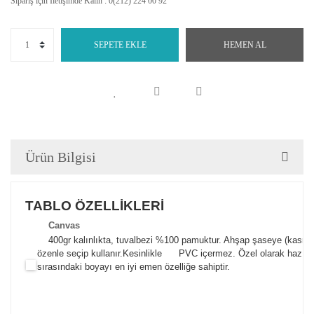
Sipariş için İletişimde Kalın : 0(212) 224 00 92
SEPETE EKLE
HEMEN AL
Ürün Bilgisi
TABLO ÖZELLİKLERİ
Canva
s
400gr kalınlıkta, tuvalbezi %100 pamuktur. Ahşap şaseye (kasnak)
özenle seçip kullanır.
Kesinlikle PVC içermez. Özel olarak hazılana
sırasındaki boyayı en iyi emen özelliğe sahiptir.