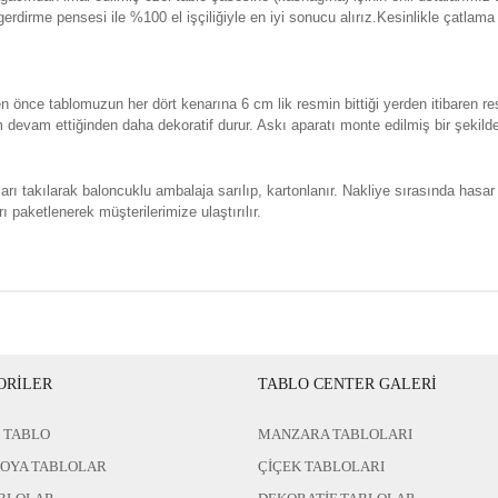
erdirme pensesi ile %100 el işçiliğiyle en iyi sonucu alırız.Kesinlikle çatla
n önce tablomuzun her dört kenarına 6 cm lik resmin bittiği yerden itibaren re
evam ettiğinden daha dekoratif durur. Askı aparatı monte edilmiş bir şekild
rı takılarak baloncuklu ambalaja sarılıp, kartonlanır. Nakliye sırasında hasar
ı paketlenerek müşterilerimize ulaştırılır.
ORİLER
TABLO CENTER GALERİ
 TABLO
MANZARA TABLOLARI
BOYA TABLOLAR
ÇİÇEK TABLOLARI