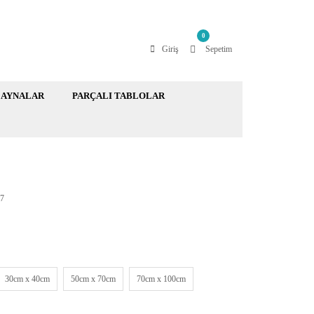
0
Giriş
Sepetim
AYNALAR
PARÇALI TABLOLAR
7
30cm x 40cm
50cm x 70cm
70cm x 100cm