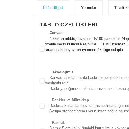
Ürün Bilgisi
Yorumlar
Taksit S
TABLO ÖZELLİKLERİ
Canva
s
400gr kalınlıkta, tuvalbezi %100 pamuktur. Ahşa
özenle seçip kullanır.
Kesinlikle PVC içermez. Öze
sırasındaki boyayı en iyi emen özelliğe sahiptir.
Teknolojimiz
Kanvas tablolarımızda baskı teknolojimiz birinci 
basılmaktadır.
Baskı yaptığımız makinalarımız en son teknolojidir
Renkler ve Mürekkep
Baskıda kullanılan boyalarımız solmama garantili
Avrupa standartlarına uygun insan sağlığına zara
Kasna
k
3 cm e 5 cm kalınlığındaki kurutulmuş köknar ağac