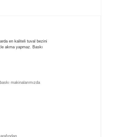
rda en kaliteli tuval bezini
likle akma yapmaz.
Baskı
l baskı makinalarımızda
tarafından