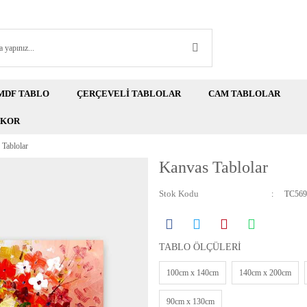
MDF TABLO
ÇERÇEVELİ TABLOLAR
CAM TABLOLAR
EKOR
Tablolar
Kanvas Tablolar
Stok Kodu
TC569
TABLO ÖLÇÜLERİ
100cm x 140cm
140cm x 200cm
90cm x 130cm