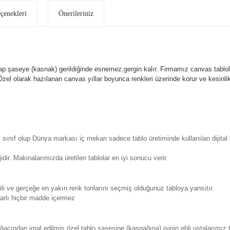
eçenekleri
Önerileriniz
p şaseye (kasnak) gerildiğinde esnemez,gergin kalır.
Firmamız canvas tablola
l olarak hazılanan canvas yıllar boyunca renkleri üzerinde korur ve kesin
sınıf olup Dünya markası iç mekan sadece tablo üretiminde kullanılan dijita
. Makinalarımızda üretilen tablolar en iyi sonucu verir.
 ve gerçeğe en yakın renk tonlarını seçmiş olduğunuz tabloya yansıtır.
rlı hiçbir madde içermez
ından imal edilmiş özel tablo şasesine (kasnağına) işinin ehli ustalarımız 