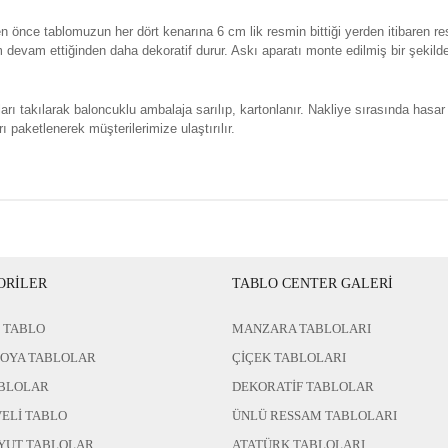
n önce tablomuzun her dört kenarına 6 cm lik resmin bittiği yerden itibaren re
evam ettiğinden daha dekoratif durur. Askı aparatı monte edilmiş bir şekild
rı takılarak baloncuklu ambalaja sarılıp, kartonlanır. Nakliye sırasında hasar
ı paketlenerek müşterilerimize ulaştırılır.
ORİLER
TABLO CENTER GALERİ
 TABLO
MANZARA TABLOLARI
BOYA TABLOLAR
ÇİÇEK TABLOLARI
BLOLAR
DEKORATİF TABLOLAR
ELİ TABLO
ÜNLÜ RESSAM TABLOLARI
YUT TABLOLAR
ATATÜRK TABLOLARI