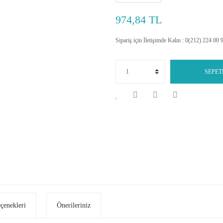
974,84 TL
Sipariş için İletişimde Kalın : 0(212) 224 00 
SEPET
eçenekleri
Önerileriniz