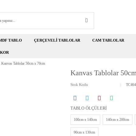
MDF TABLO
ÇERÇEVELİ TABLOLAR
CAM TABLOLAR
EKOR
Kanvas Tablolar 50cm x 70cm
Kanvas Tablolar 50c
Stok Kodu
TC464
TABLO ÖLÇÜLERİ
100cm x 140cm
140cm x 200cm
90cm x 130cm