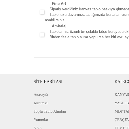
Fine Art
Sipariş verdiğiniz kanvas tablo baskıya girmede
Tablonuzu duvarınıza astığınızda kenarlar resim d
asabilirsiniz
Ambalaj
Tablolarınız özenli bir şekilde köşe koruyuculukla
Birden fazla tablo alımı yapılırsa her biri ayrı ayr
SİTE HARİTASI
KATEG
Anasayfa
KANVAS
Kurumsal
YAĞLI 
Toplu Tablo Alımları
MDF TA
Yorumlar
ÇERÇEV
S.S.S
DEV BO