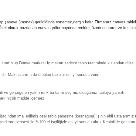
p şaseye (kasnak) gerildiğinde esnemez,gergin kalır.
Firmamız canvas tablola
l olarak hazılanan canvas yıllar boyunca renkleri üzerinde korur ve kesin
sınıf olup Dünya markası iç mekan sadece tablo üretiminde kullanılan dijita
. Makinalarımızda üretilen tablolar en iyi sonucu verir.
 ve gerçeğe en yakın renk tonlarını seçmiş olduğunuz tabloya yansıtır.
rlı hiçbir madde içermez
ından imal edilmiş özel tablo şasesine (kasnağına) işinin ehli ustalarımız 
erdirme pensesi ile %100 el işçiliğiyle en iyi sonucu alırız.Kesinlikle çatla