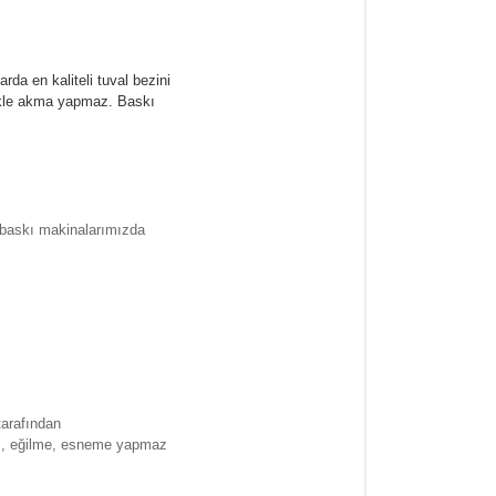
rda en kaliteli tuval bezini
likle akma yapmaz.
Baskı
l baskı makinalarımızda
tarafından
ma , eğilme, esneme yapmaz