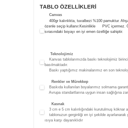
TABLO ÖZELLİKLERİ
Canva
s
400gr kalınlıkta, tuvalbezi %100 pamuktur. Ahşa
özenle seçip kullanır.
Kesinlikle PVC içermez. Öze
sırasındaki boyayı en iyi emen özelliğe sahiptir.
Teknolojimiz
Kanvas tablolarımızda baskı teknolojimiz birinci 
basılmaktadır.
Baskı yaptığımız makinalarımız en son teknolojidir
Renkler ve Mürekkep
Baskıda kullanılan boyalarımız solmama garantili
Avrupa standartlarına uygun insan sağlığına zara
Kasna
k
3 cm e 5 cm kalınlığındaki kurutulmuş köknar ağac
tablonuzun gerginliği en iyi şekilde ayarlanarak g
ısıya karşı dayanıklıdır