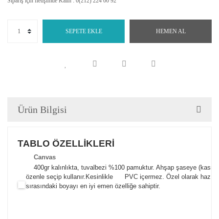
Sipariş için İletişimde Kalın : 0(212) 224 00 92
SEPETE EKLE
HEMEN AL
Ürün Bilgisi
TABLO ÖZELLİKLERİ
Canva
s
400gr kalınlıkta, tuvalbezi %100 pamuktur. Ahşap şaseye (kasnak)
özenle seçip kullanır.
Kesinlikle PVC içermez. Özel olarak hazılana
sırasındaki boyayı en iyi emen özelliğe sahiptir.