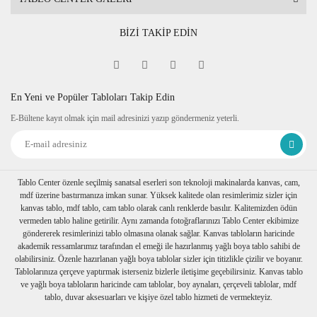
BİZİ TAKİP EDİN
En Yeni ve Popüler Tabloları Takip Edin
E-Bültene kayıt olmak için mail adresinizi yazıp göndermeniz yeterli.
Tablo Center özenle seçilmiş sanatsal eserleri son teknoloji makinalarda kanvas, cam,
mdf üzerine bastırmanıza imkan sunar. Yüksek kalitede olan resimlerimiz sizler için
kanvas tablo, mdf tablo, cam tablo olarak canlı renklerde basılır. Kalitemizden ödün
vermeden tablo haline getirilir. Aynı zamanda fotoğraflarınızı Tablo Center ekibimize
göndererek resimlerinizi tablo olmasına olanak sağlar. Kanvas tabloların haricinde
akademik ressamlarımız tarafından el emeği ile hazırlanmış yağlı boya tablo sahibi de
olabilirsiniz. Özenle hazırlanan yağlı boya tablolar sizler için titizlikle çizilir ve boyanır.
Tablolarınıza çerçeve yaptırmak isterseniz bizlerle iletişime geçebilirsiniz. Kanvas tablo
ve yağlı boya tabloların haricinde cam tablolar, boy aynaları, çerçeveli tablolar, mdf
tablo, duvar aksesuarları ve kişiye özel tablo hizmeti de vermekteyiz.