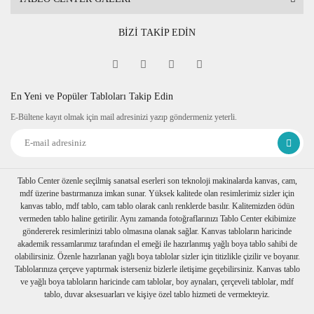
BİZİ TAKİP EDİN
En Yeni ve Popüler Tabloları Takip Edin
E-Bültene kayıt olmak için mail adresinizi yazıp göndermeniz yeterli.
Tablo Center özenle seçilmiş sanatsal eserleri son teknoloji makinalarda kanvas, cam,
mdf üzerine bastırmanıza imkan sunar. Yüksek kalitede olan resimlerimiz sizler için
kanvas tablo, mdf tablo, cam tablo olarak canlı renklerde basılır. Kalitemizden ödün
vermeden tablo haline getirilir. Aynı zamanda fotoğraflarınızı Tablo Center ekibimize
göndererek resimlerinizi tablo olmasına olanak sağlar. Kanvas tabloların haricinde
akademik ressamlarımız tarafından el emeği ile hazırlanmış yağlı boya tablo sahibi de
olabilirsiniz. Özenle hazırlanan yağlı boya tablolar sizler için titizlikle çizilir ve boyanır.
Tablolarınıza çerçeve yaptırmak isterseniz bizlerle iletişime geçebilirsiniz. Kanvas tablo
ve yağlı boya tabloların haricinde cam tablolar, boy aynaları, çerçeveli tablolar, mdf
tablo, duvar aksesuarları ve kişiye özel tablo hizmeti de vermekteyiz.