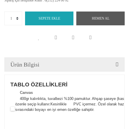
Sipariş için İletişimde Kalın : 0(212) 224 00 92
SEPETE EKLE
HEMEN AL
Ürün Bilgisi
TABLO ÖZELLİKLERİ
Canva
s
400gr kalınlıkta, tuvalbezi %100 pamuktur. Ahşap şaseye (kasnak)
özenle seçip kullanır.
Kesinlikle PVC içermez. Özel olarak hazılana
sırasındaki boyayı en iyi emen özelliğe sahiptir.