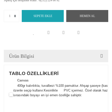
Sipariş için İletişimde Kalın : 0(212) 224 00 92
SEPETE EKLE
HEMEN AL
Ürün Bilgisi
TABLO ÖZELLİKLERİ
Canva
s
400gr kalınlıkta, tuvalbezi %100 pamuktur. Ahşap şaseye (kasnak)
özenle seçip kullanır.
Kesinlikle PVC içermez. Özel olarak hazılana
sırasındaki boyayı en iyi emen özelliğe sahiptir.