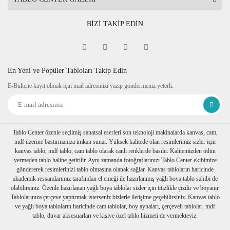
BİZİ TAKİP EDİN
En Yeni ve Popüler Tabloları Takip Edin
E-Bültene kayıt olmak için mail adresinizi yazıp göndermeniz yeterli.
Tablo Center özenle seçilmiş sanatsal eserleri son teknoloji makinalarda kanvas, cam,
mdf üzerine bastırmanıza imkan sunar. Yüksek kalitede olan resimlerimiz sizler için
kanvas tablo, mdf tablo, cam tablo olarak canlı renklerde basılır. Kalitemizden ödün
vermeden tablo haline getirilir. Aynı zamanda fotoğraflarınızı Tablo Center ekibimize
göndererek resimlerinizi tablo olmasına olanak sağlar. Kanvas tabloların haricinde
akademik ressamlarımız tarafından el emeği ile hazırlanmış yağlı boya tablo sahibi de
olabilirsiniz. Özenle hazırlanan yağlı boya tablolar sizler için titizlikle çizilir ve boyanır.
Tablolarınıza çerçeve yaptırmak isterseniz bizlerle iletişime geçebilirsiniz. Kanvas tablo
ve yağlı boya tabloların haricinde cam tablolar, boy aynaları, çerçeveli tablolar, mdf
tablo, duvar aksesuarları ve kişiye özel tablo hizmeti de vermekteyiz.