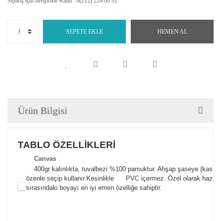
Sipariş için İletişimde Kalın : 0(212) 224 00 92
SEPETE EKLE
HEMEN AL
Ürün Bilgisi
TABLO ÖZELLİKLERİ
Canva
s
400gr kalınlıkta, tuvalbezi %100 pamuktur. Ahşap şaseye (kasnak)
özenle seçip kullanır.
Kesinlikle PVC içermez. Özel olarak hazılana
sırasındaki boyayı en iyi emen özelliğe sahiptir.