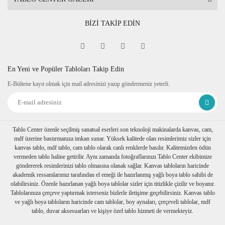
BİZİ TAKİP EDİN
En Yeni ve Popüler Tabloları Takip Edin
E-Bültene kayıt olmak için mail adresinizi yazıp göndermeniz yeterli.
Tablo Center özenle seçilmiş sanatsal eserleri son teknoloji makinalarda kanvas, cam,
mdf üzerine bastırmanıza imkan sunar. Yüksek kalitede olan resimlerimiz sizler için
kanvas tablo, mdf tablo, cam tablo olarak canlı renklerde basılır. Kalitemizden ödün
vermeden tablo haline getirilir. Aynı zamanda fotoğraflarınızı Tablo Center ekibimize
göndererek resimlerinizi tablo olmasına olanak sağlar. Kanvas tabloların haricinde
akademik ressamlarımız tarafından el emeği ile hazırlanmış yağlı boya tablo sahibi de
olabilirsiniz. Özenle hazırlanan yağlı boya tablolar sizler için titizlikle çizilir ve boyanır.
Tablolarınıza çerçeve yaptırmak isterseniz bizlerle iletişime geçebilirsiniz. Kanvas tablo
ve yağlı boya tabloların haricinde cam tablolar, boy aynaları, çerçeveli tablolar, mdf
tablo, duvar aksesuarları ve kişiye özel tablo hizmeti de vermekteyiz.