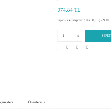
974,84 TL
Sipariş için İletişimde Kalın : 0(212) 224 00 
SEPET
eçenekleri
Önerileriniz