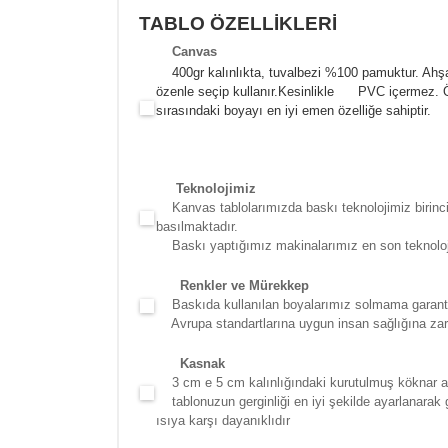
TABLO ÖZELLİKLERİ
Canva
s
400gr kalınlıkta, tuvalbezi %100 pamuktur. Ahşa
özenle seçip kullanır.
Kesinlikle PVC içermez. Öze
sırasındaki boyayı en iyi emen özelliğe sahiptir.
Teknolojimiz
Kanvas tablolarımızda baskı teknolojimiz birinci 
basılmaktadır.
Baskı yaptığımız makinalarımız en son teknolojidir
Renkler ve Mürekkep
Baskıda kullanılan boyalarımız solmama garantili
Avrupa standartlarına uygun insan sağlığına zara
Kasna
k
3 cm e 5 cm kalınlığındaki kurutulmuş köknar ağac
tablonuzun gerginliği en iyi şekilde ayarlanarak g
ısıya karşı dayanıklıdır