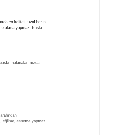
rda en kaliteli tuval bezini
likle akma yapmaz.
Baskı
l baskı makinalarımızda
tarafından
ma , eğilme, esneme yapmaz