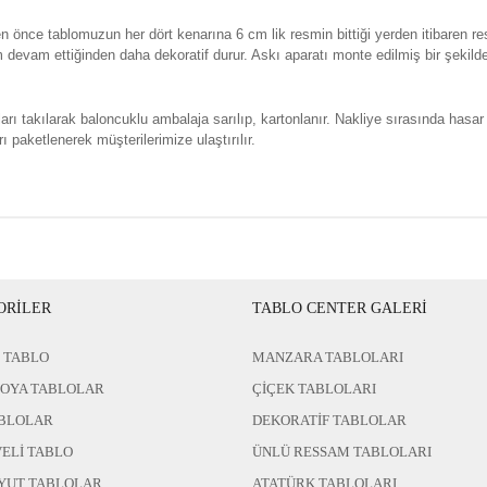
n önce tablomuzun her dört kenarına 6 cm lik resmin bittiği yerden itibaren re
evam ettiğinden daha dekoratif durur. Askı aparatı monte edilmiş bir şekild
rı takılarak baloncuklu ambalaja sarılıp, kartonlanır. Nakliye sırasında hasar
ı paketlenerek müşterilerimize ulaştırılır.
ORİLER
TABLO CENTER GALERİ
 TABLO
MANZARA TABLOLARI
BOYA TABLOLAR
ÇİÇEK TABLOLARI
BLOLAR
DEKORATİF TABLOLAR
ELİ TABLO
ÜNLÜ RESSAM TABLOLARI
YUT TABLOLAR
ATATÜRK TABLOLARI