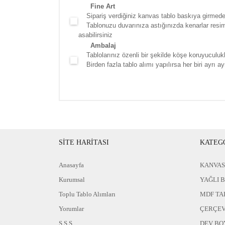
Fine Art
Sipariş verdiğiniz kanvas tablo baskıya girmede
Tablonuzu duvarınıza astığınızda kenarlar resim d
asabilirsiniz
Ambalaj
Tablolarınız özenli bir şekilde köşe koruyuculukla
Birden fazla tablo alımı yapılırsa her biri ayrı ayr
SİTE HARİTASI
KATEG
Anasayfa
KANVAS
Kurumsal
YAĞLI 
Toplu Tablo Alımları
MDF TA
Yorumlar
ÇERÇEV
S.S.S
DEV BO