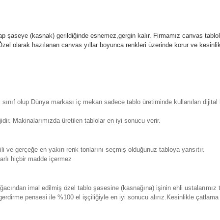
p şaseye (kasnak) gerildiğinde esnemez,gergin kalır.
Firmamız canvas tablola
l olarak hazılanan canvas yıllar boyunca renkleri üzerinde korur ve kesin
sınıf olup Dünya markası iç mekan sadece tablo üretiminde kullanılan dijita
. Makinalarımızda üretilen tablolar en iyi sonucu verir.
 ve gerçeğe en yakın renk tonlarını seçmiş olduğunuz tabloya yansıtır.
rlı hiçbir madde içermez
ından imal edilmiş özel tablo şasesine (kasnağına) işinin ehli ustalarımız 
erdirme pensesi ile %100 el işçiliğiyle en iyi sonucu alırız.Kesinlikle çatla