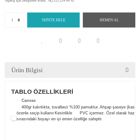
Sipariş için İletişimde Kalın : 0(212) 224 00 92
SEPETE EKLE
HEMEN AL
Ürün Bilgisi
TABLO ÖZELLİKLERİ
Canva
s
400gr kalınlıkta, tuvalbezi %100 pamuktur. Ahşap şaseye (kasnak)
özenle seçip kullanır.
Kesinlikle PVC içermez. Özel olarak hazılana
sırasındaki boyayı en iyi emen özelliğe sahiptir.