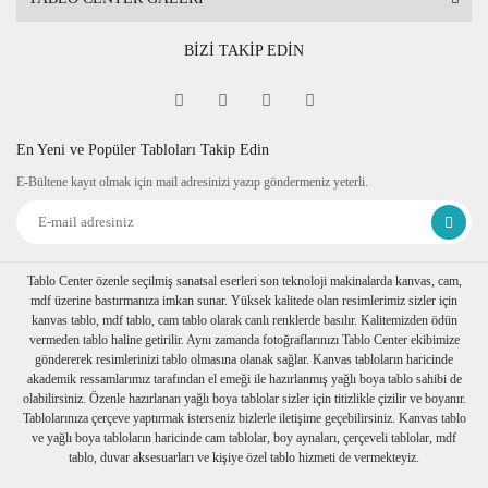
BİZİ TAKİP EDİN
En Yeni ve Popüler Tabloları Takip Edin
E-Bültene kayıt olmak için mail adresinizi yazıp göndermeniz yeterli.
Tablo Center özenle seçilmiş sanatsal eserleri son teknoloji makinalarda kanvas, cam,
mdf üzerine bastırmanıza imkan sunar. Yüksek kalitede olan resimlerimiz sizler için
kanvas tablo, mdf tablo, cam tablo olarak canlı renklerde basılır. Kalitemizden ödün
vermeden tablo haline getirilir. Aynı zamanda fotoğraflarınızı Tablo Center ekibimize
göndererek resimlerinizi tablo olmasına olanak sağlar. Kanvas tabloların haricinde
akademik ressamlarımız tarafından el emeği ile hazırlanmış yağlı boya tablo sahibi de
olabilirsiniz. Özenle hazırlanan yağlı boya tablolar sizler için titizlikle çizilir ve boyanır.
Tablolarınıza çerçeve yaptırmak isterseniz bizlerle iletişime geçebilirsiniz. Kanvas tablo
ve yağlı boya tabloların haricinde cam tablolar, boy aynaları, çerçeveli tablolar, mdf
tablo, duvar aksesuarları ve kişiye özel tablo hizmeti de vermekteyiz.