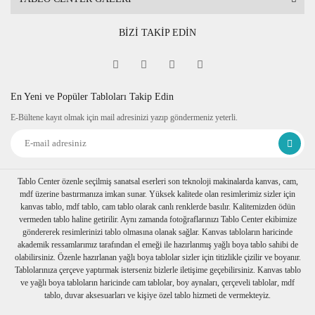
BİZİ TAKİP EDİN
En Yeni ve Popüler Tabloları Takip Edin
E-Bültene kayıt olmak için mail adresinizi yazıp göndermeniz yeterli.
Tablo Center özenle seçilmiş sanatsal eserleri son teknoloji makinalarda kanvas, cam,
mdf üzerine bastırmanıza imkan sunar. Yüksek kalitede olan resimlerimiz sizler için
kanvas tablo, mdf tablo, cam tablo olarak canlı renklerde basılır. Kalitemizden ödün
vermeden tablo haline getirilir. Aynı zamanda fotoğraflarınızı Tablo Center ekibimize
göndererek resimlerinizi tablo olmasına olanak sağlar. Kanvas tabloların haricinde
akademik ressamlarımız tarafından el emeği ile hazırlanmış yağlı boya tablo sahibi de
olabilirsiniz. Özenle hazırlanan yağlı boya tablolar sizler için titizlikle çizilir ve boyanır.
Tablolarınıza çerçeve yaptırmak isterseniz bizlerle iletişime geçebilirsiniz. Kanvas tablo
ve yağlı boya tabloların haricinde cam tablolar, boy aynaları, çerçeveli tablolar, mdf
tablo, duvar aksesuarları ve kişiye özel tablo hizmeti de vermekteyiz.