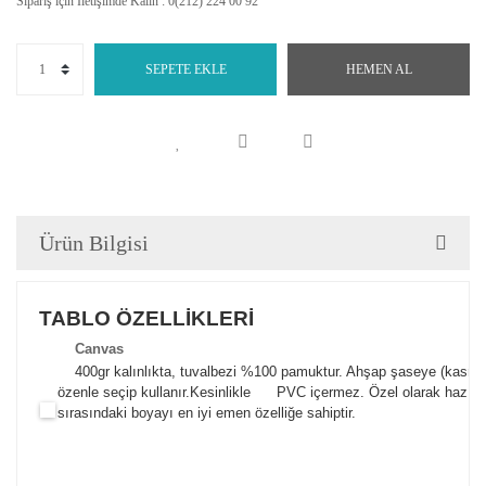
Sipariş için İletişimde Kalın : 0(212) 224 00 92
SEPETE EKLE
HEMEN AL
Ürün Bilgisi
TABLO ÖZELLİKLERİ
Canva
s
400gr kalınlıkta, tuvalbezi %100 pamuktur. Ahşap şaseye (kasnak)
özenle seçip kullanır.
Kesinlikle PVC içermez. Özel olarak hazılana
sırasındaki boyayı en iyi emen özelliğe sahiptir.