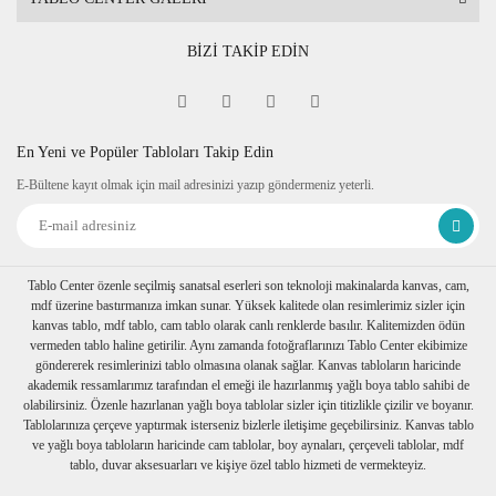
BİZİ TAKİP EDİN
En Yeni ve Popüler Tabloları Takip Edin
E-Bültene kayıt olmak için mail adresinizi yazıp göndermeniz yeterli.
Tablo Center özenle seçilmiş sanatsal eserleri son teknoloji makinalarda kanvas, cam,
mdf üzerine bastırmanıza imkan sunar. Yüksek kalitede olan resimlerimiz sizler için
kanvas tablo, mdf tablo, cam tablo olarak canlı renklerde basılır. Kalitemizden ödün
vermeden tablo haline getirilir. Aynı zamanda fotoğraflarınızı Tablo Center ekibimize
göndererek resimlerinizi tablo olmasına olanak sağlar. Kanvas tabloların haricinde
akademik ressamlarımız tarafından el emeği ile hazırlanmış yağlı boya tablo sahibi de
olabilirsiniz. Özenle hazırlanan yağlı boya tablolar sizler için titizlikle çizilir ve boyanır.
Tablolarınıza çerçeve yaptırmak isterseniz bizlerle iletişime geçebilirsiniz. Kanvas tablo
ve yağlı boya tabloların haricinde cam tablolar, boy aynaları, çerçeveli tablolar, mdf
tablo, duvar aksesuarları ve kişiye özel tablo hizmeti de vermekteyiz.