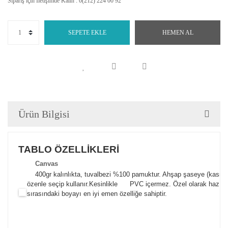
Sipariş için İletişimde Kalın : 0(212) 224 00 92
SEPETE EKLE
HEMEN AL
Ürün Bilgisi
TABLO ÖZELLİKLERİ
Canva
s
400gr kalınlıkta, tuvalbezi %100 pamuktur. Ahşap şaseye (kasnak)
özenle seçip kullanır.
Kesinlikle PVC içermez. Özel olarak hazılana
sırasındaki boyayı en iyi emen özelliğe sahiptir.