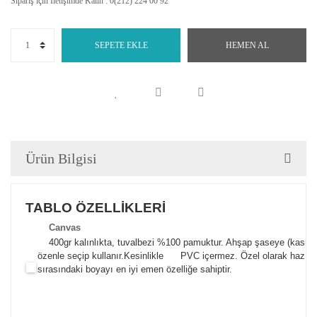
Sipariş için İletişimde Kalın : 0(212) 224 00 92
SEPETE EKLE
HEMEN AL
Ürün Bilgisi
TABLO ÖZELLİKLERİ
Canva
s
400gr kalınlıkta, tuvalbezi %100 pamuktur. Ahşap şaseye (kasnak)
özenle seçip kullanır.
Kesinlikle PVC içermez. Özel olarak hazılana
sırasındaki boyayı en iyi emen özelliğe sahiptir.