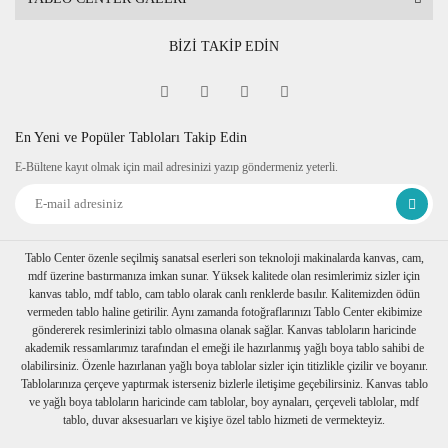
BİZİ TAKİP EDİN
En Yeni ve Popüler Tabloları Takip Edin
E-Bültene kayıt olmak için mail adresinizi yazıp göndermeniz yeterli.
Tablo Center özenle seçilmiş sanatsal eserleri son teknoloji makinalarda kanvas, cam,
mdf üzerine bastırmanıza imkan sunar. Yüksek kalitede olan resimlerimiz sizler için
kanvas tablo, mdf tablo, cam tablo olarak canlı renklerde basılır. Kalitemizden ödün
vermeden tablo haline getirilir. Aynı zamanda fotoğraflarınızı Tablo Center ekibimize
göndererek resimlerinizi tablo olmasına olanak sağlar. Kanvas tabloların haricinde
akademik ressamlarımız tarafından el emeği ile hazırlanmış yağlı boya tablo sahibi de
olabilirsiniz. Özenle hazırlanan yağlı boya tablolar sizler için titizlikle çizilir ve boyanır.
Tablolarınıza çerçeve yaptırmak isterseniz bizlerle iletişime geçebilirsiniz. Kanvas tablo
ve yağlı boya tabloların haricinde cam tablolar, boy aynaları, çerçeveli tablolar, mdf
tablo, duvar aksesuarları ve kişiye özel tablo hizmeti de vermekteyiz.