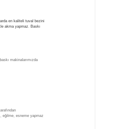
rda en kaliteli tuval bezini
likle akma yapmaz.
Baskı
l baskı makinalarımızda
tarafından
ma , eğilme, esneme yapmaz