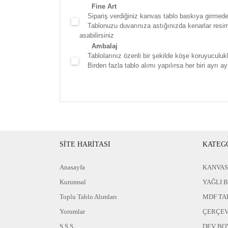
Fine Art
Sipariş verdiğiniz kanvas tablo baskıya girmede
Tablonuzu duvarınıza astığınızda kenarlar resim d
asabilirsiniz
Ambalaj
Tablolarınız özenli bir şekilde köşe koruyuculukla
Birden fazla tablo alımı yapılırsa her biri ayrı ayr
SİTE HARİTASI
KATEG
Anasayfa
KANVAS
Kurumsal
YAĞLI 
Toplu Tablo Alımları
MDF TA
Yorumlar
ÇERÇEV
S.S.S
DEV BO