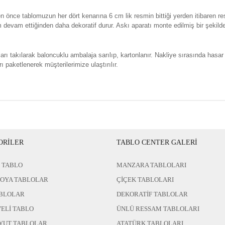
n önce tablomuzun her dört kenarına 6 cm lik resmin bittiği yerden itibaren re
evam ettiğinden daha dekoratif durur. Askı aparatı monte edilmiş bir şekild
rı takılarak baloncuklu ambalaja sarılıp, kartonlanır. Nakliye sırasında hasar
ı paketlenerek müşterilerimize ulaştırılır.
ORİLER
TABLO CENTER GALERİ
 TABLO
MANZARA TABLOLARI
BOYA TABLOLAR
ÇİÇEK TABLOLARI
BLOLAR
DEKORATİF TABLOLAR
ELİ TABLO
ÜNLÜ RESSAM TABLOLARI
YUT TABLOLAR
ATATÜRK TABLOLARI