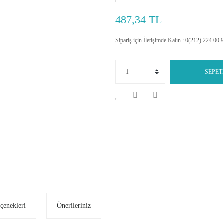
487,34 TL
Sipariş için İletişimde Kalın : 0(212) 224 00 
SEPET
eçenekleri
Önerileriniz