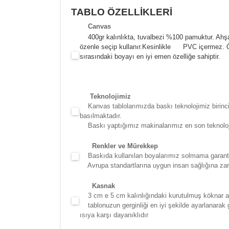
TABLO ÖZELLİKLERİ
Canva
s
400gr kalınlıkta, tuvalbezi %100 pamuktur. Ahşa
özenle seçip kullanır.
Kesinlikle PVC içermez. Öze
sırasındaki boyayı en iyi emen özelliğe sahiptir.
Teknolojimiz
Kanvas tablolarımızda baskı teknolojimiz birinci 
basılmaktadır.
Baskı yaptığımız makinalarımız en son teknolojidir
Renkler ve Mürekkep
Baskıda kullanılan boyalarımız solmama garantili
Avrupa standartlarına uygun insan sağlığına zara
Kasna
k
3 cm e 5 cm kalınlığındaki kurutulmuş köknar ağac
tablonuzun gerginliği en iyi şekilde ayarlanarak g
ısıya karşı dayanıklıdır