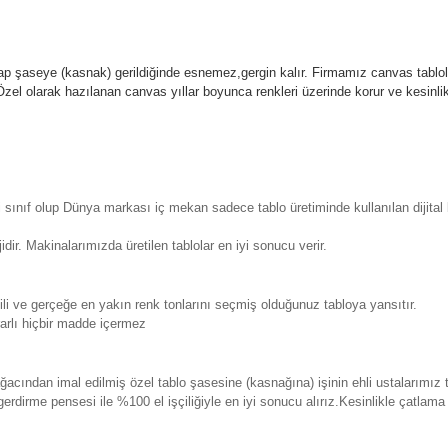
p şaseye (kasnak) gerildiğinde esnemez,gergin kalır.
Firmamız canvas tablola
l olarak hazılanan canvas yıllar boyunca renkleri üzerinde korur ve kesin
sınıf olup Dünya markası iç mekan sadece tablo üretiminde kullanılan dijita
. Makinalarımızda üretilen tablolar en iyi sonucu verir.
 ve gerçeğe en yakın renk tonlarını seçmiş olduğunuz tabloya yansıtır.
rlı hiçbir madde içermez
ından imal edilmiş özel tablo şasesine (kasnağına) işinin ehli ustalarımız 
erdirme pensesi ile %100 el işçiliğiyle en iyi sonucu alırız.Kesinlikle çatla