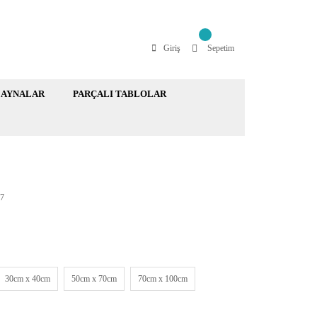
Giriş
Sepetim
AYNALAR
PARÇALI TABLOLAR
7
30cm x 40cm
50cm x 70cm
70cm x 100cm