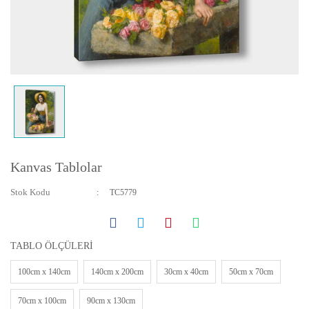
Yatay ve Dikey Kanvas Tablolar
Bebek ve Çocuk Odası Tabloları
Resmini Gönder Tablo Yapalım
Kanvas Tablolar
Stok Kodu
TC5779
TABLO ÖLÇÜLERİ
100cm x 140cm
140cm x 200cm
30cm x 40cm
50cm x 70cm
70cm x 100cm
90cm x 130cm