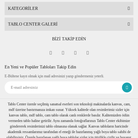
Tablolarınız özenli bir şekilde köşe koruyuculukları takılarak balon
KATEGORİLER
Birden fazla tablo alımı yapılırsa her biri ayrı ayrı paketlenerek müşt
TABLO CENTER GALERİ
BİZİ TAKİP EDİN
En Yeni ve Popüler Tabloları Takip Edin
E-Bültene kayıt olmak için mail adresinizi yazıp göndermeniz yeterli.
Tablo Center özenle seçilmiş sanatsal eserleri son teknoloji makinalarda kanvas, cam,
mdf üzerine bastırmanıza imkan sunar. Yüksek kalitede olan resimlerimiz sizler için
kanvas tablo, mdf tablo, cam tablo olarak canlı renklerde basılır. Kalitemizden ödün
vermeden tablo haline getirilir. Aynı zamanda fotoğraflarınızı Tablo Center ekibimize
göndererek resimlerinizi tablo olmasına olanak sağlar. Kanvas tabloların haricinde
akademik ressamlarımız tarafından el emeği ile hazırlanmış yağlı boya tablo sahibi de
olabilirsiniz. Özenle hazırlanan yağlı boya tablolar sizler için titizlikle çizilir ve boyanır.