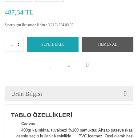
487,34 TL
Sipariş için İletişimde Kalın : 0(212) 224 00 92
SEPETE EKLE
HEMEN AL
Ürün Bilgisi
TABLO ÖZELLİKLERİ
Canva
s
400gr kalınlıkta, tuvalbezi %100 pamuktur. Ahşap şaseye (kasnak)
özenle seçip kullanır.
Kesinlikle PVC içermez. Özel olarak hazılana