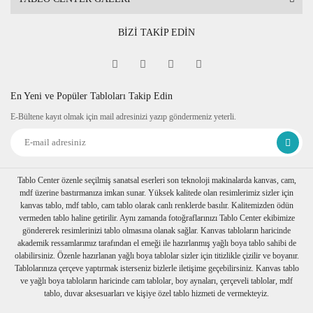
BİZİ TAKİP EDİN
En Yeni ve Popüler Tabloları Takip Edin
E-Bültene kayıt olmak için mail adresinizi yazıp göndermeniz yeterli.
Tablo Center özenle seçilmiş sanatsal eserleri son teknoloji makinalarda kanvas, cam,
mdf üzerine bastırmanıza imkan sunar. Yüksek kalitede olan resimlerimiz sizler için
kanvas tablo, mdf tablo, cam tablo olarak canlı renklerde basılır. Kalitemizden ödün
vermeden tablo haline getirilir. Aynı zamanda fotoğraflarınızı Tablo Center ekibimize
göndererek resimlerinizi tablo olmasına olanak sağlar. Kanvas tabloların haricinde
akademik ressamlarımız tarafından el emeği ile hazırlanmış yağlı boya tablo sahibi de
olabilirsiniz. Özenle hazırlanan yağlı boya tablolar sizler için titizlikle çizilir ve boyanır.
Tablolarınıza çerçeve yaptırmak isterseniz bizlerle iletişime geçebilirsiniz. Kanvas tablo
ve yağlı boya tabloların haricinde cam tablolar, boy aynaları, çerçeveli tablolar, mdf
tablo, duvar aksesuarları ve kişiye özel tablo hizmeti de vermekteyiz.