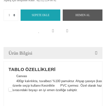
Sipariş için İletişimde Kalın : 0(212) 224 00 92
SEPETE EKLE
HEMEN AL
Ürün Bilgisi
TABLO ÖZELLİKLERİ
Canva
s
400gr kalınlıkta, tuvalbezi %100 pamuktur. Ahşap şaseye (kasnak)
özenle seçip kullanır.
Kesinlikle PVC içermez. Özel olarak hazılana
sırasındaki boyayı en iyi emen özelliğe sahiptir.