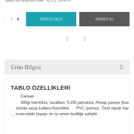
Sipariş için İletişimde Kalın : 0(212) 224 00 92
SEPETE EKLE
HEMEN AL
Ürün Bilgisi
TABLO ÖZELLİKLERİ
Canva
s
400gr kalınlıkta, tuvalbezi %100 pamuktur. Ahşap şaseye (kasnak)
özenle seçip kullanır.
Kesinlikle PVC içermez. Özel olarak hazılana
sırasındaki boyayı en iyi emen özelliğe sahiptir.