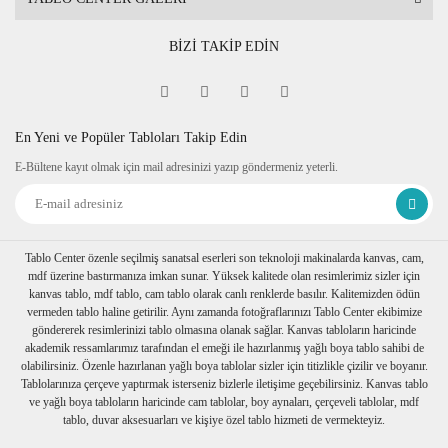
BİZİ TAKİP EDİN
En Yeni ve Popüler Tabloları Takip Edin
E-Bültene kayıt olmak için mail adresinizi yazıp göndermeniz yeterli.
Tablo Center özenle seçilmiş sanatsal eserleri son teknoloji makinalarda kanvas, cam,
mdf üzerine bastırmanıza imkan sunar. Yüksek kalitede olan resimlerimiz sizler için
kanvas tablo, mdf tablo, cam tablo olarak canlı renklerde basılır. Kalitemizden ödün
vermeden tablo haline getirilir. Aynı zamanda fotoğraflarınızı Tablo Center ekibimize
göndererek resimlerinizi tablo olmasına olanak sağlar. Kanvas tabloların haricinde
akademik ressamlarımız tarafından el emeği ile hazırlanmış yağlı boya tablo sahibi de
olabilirsiniz. Özenle hazırlanan yağlı boya tablolar sizler için titizlikle çizilir ve boyanır.
Tablolarınıza çerçeve yaptırmak isterseniz bizlerle iletişime geçebilirsiniz. Kanvas tablo
ve yağlı boya tabloların haricinde cam tablolar, boy aynaları, çerçeveli tablolar, mdf
tablo, duvar aksesuarları ve kişiye özel tablo hizmeti de vermekteyiz.