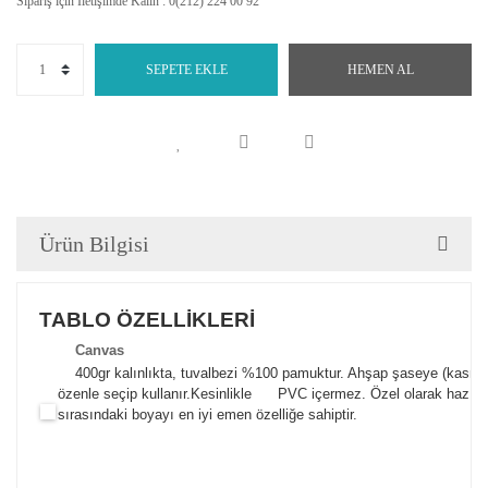
Sipariş için İletişimde Kalın : 0(212) 224 00 92
SEPETE EKLE
HEMEN AL
Ürün Bilgisi
TABLO ÖZELLİKLERİ
Canva
s
400gr kalınlıkta, tuvalbezi %100 pamuktur. Ahşap şaseye (kasnak)
özenle seçip kullanır.
Kesinlikle PVC içermez. Özel olarak hazılana
sırasındaki boyayı en iyi emen özelliğe sahiptir.