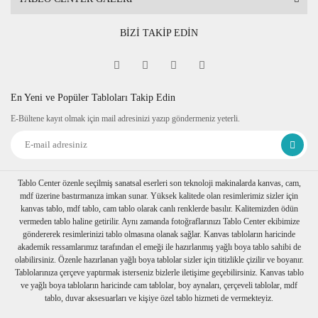
BİZİ TAKİP EDİN
En Yeni ve Popüler Tabloları Takip Edin
E-Bültene kayıt olmak için mail adresinizi yazıp göndermeniz yeterli.
Tablo Center özenle seçilmiş sanatsal eserleri son teknoloji makinalarda kanvas, cam,
mdf üzerine bastırmanıza imkan sunar. Yüksek kalitede olan resimlerimiz sizler için
kanvas tablo, mdf tablo, cam tablo olarak canlı renklerde basılır. Kalitemizden ödün
vermeden tablo haline getirilir. Aynı zamanda fotoğraflarınızı Tablo Center ekibimize
göndererek resimlerinizi tablo olmasına olanak sağlar. Kanvas tabloların haricinde
akademik ressamlarımız tarafından el emeği ile hazırlanmış yağlı boya tablo sahibi de
olabilirsiniz. Özenle hazırlanan yağlı boya tablolar sizler için titizlikle çizilir ve boyanır.
Tablolarınıza çerçeve yaptırmak isterseniz bizlerle iletişime geçebilirsiniz. Kanvas tablo
ve yağlı boya tabloların haricinde cam tablolar, boy aynaları, çerçeveli tablolar, mdf
tablo, duvar aksesuarları ve kişiye özel tablo hizmeti de vermekteyiz.