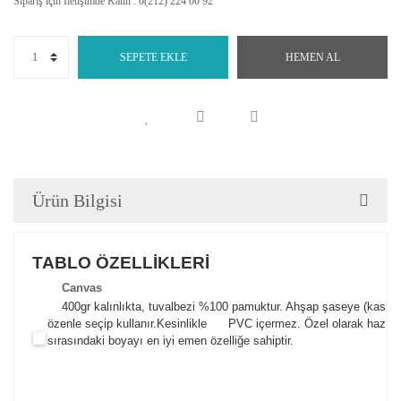
Sipariş için İletişimde Kalın : 0(212) 224 00 92
SEPETE EKLE
HEMEN AL
Ürün Bilgisi
TABLO ÖZELLİKLERİ
Canva
s
400gr kalınlıkta, tuvalbezi %100 pamuktur. Ahşap şaseye (kasnak)
özenle seçip kullanır.
Kesinlikle PVC içermez. Özel olarak hazılana
sırasındaki boyayı en iyi emen özelliğe sahiptir.