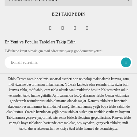
BİZİ TAKİP EDİN
En Yeni ve Popüler Tabloları Takip Edin
E-Bültene kayıt olmak için mail adresinizi yazıp göndermeniz yeterli.
Tablo Center özenle seçilmiş sanatsal eserleri son teknoloji makinalarda kanvas, cam,
mdf üzerine bastırmanıza imkan sunar. Yüksek kalitede olan resimlerimiz sizler için
kanvas tablo, mdf tablo, cam tablo olarak canlı renklerde basılır. Kalitemizden ödün
vermeden tablo haline getirilir. Aynı zamanda fotoğraflarınızı Tablo Center ekibimize
göndererek resimlerinizi tablo olmasına olanak sağlar. Kanvas tabloların haricinde
akademik ressamlarımız tarafından el emeği ile hazırlanmış yağlı boya tablo sahibi de
olabilirsiniz. Özenle hazırlanan yağlı boya tablolar sizler için titizlikle çizilir ve boyanır.
Tablolarınıza çerçeve yaptırmak isterseniz bizlerle iletişime geçebilirsiniz. Kanvas tablo
ve yağlı boya tabloların haricinde cam tablolar, boy aynaları, çerçeveli tablolar, mdf
tablo, duvar aksesuarları ve kişiye özel tablo hizmeti de vermekteyiz.