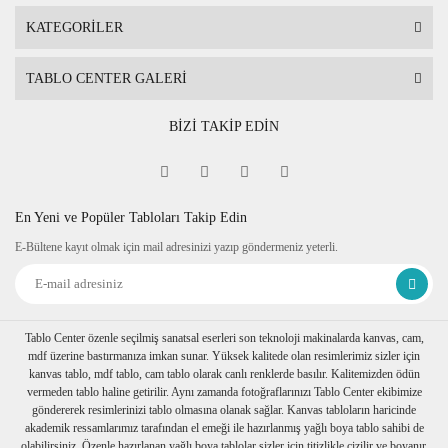
Tablolarınız özenli bir şekilde köşe koruyuculukları takılarak balon
KATEGORİLER
Birden fazla tablo alımı yapılırsa her biri ayrı ayrı paketlenerek müşt
TABLO CENTER GALERİ
BİZİ TAKİP EDİN
En Yeni ve Popüler Tabloları Takip Edin
E-Bültene kayıt olmak için mail adresinizi yazıp göndermeniz yeterli.
Tablo Center özenle seçilmiş sanatsal eserleri son teknoloji makinalarda kanvas, cam,
mdf üzerine bastırmanıza imkan sunar. Yüksek kalitede olan resimlerimiz sizler için
kanvas tablo, mdf tablo, cam tablo olarak canlı renklerde basılır. Kalitemizden ödün
vermeden tablo haline getirilir. Aynı zamanda fotoğraflarınızı Tablo Center ekibimize
göndererek resimlerinizi tablo olmasına olanak sağlar. Kanvas tabloların haricinde
akademik ressamlarımız tarafından el emeği ile hazırlanmış yağlı boya tablo sahibi de
olabilirsiniz. Özenle hazırlanan yağlı boya tablolar sizler için titizlikle çizilir ve boyanır.