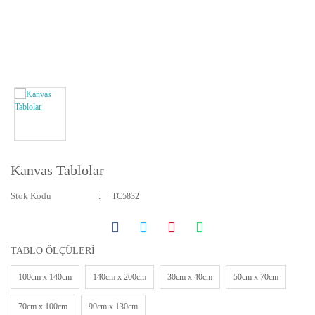
Yatay ve Dikey Kanvas Tablolar
Bebek ve Çocuk Odası Tabloları
Resmini Gönder Tablo Yapalım
Kanvas Tablolar
Stok Kodu
TC5832
TABLO ÖLÇÜLERİ
100cm x 140cm
140cm x 200cm
30cm x 40cm
50cm x 70cm
70cm x 100cm
90cm x 130cm