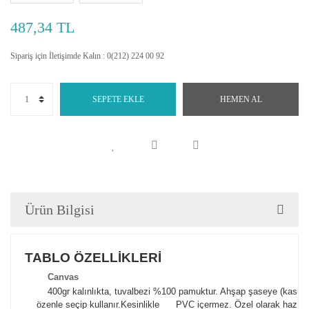
487,34 TL
Sipariş için İletişimde Kalın : 0(212) 224 00 92
SEPETE EKLE
HEMEN AL
Ürün Bilgisi
TABLO ÖZELLİKLERİ
Canva
s
400gr kalınlıkta, tuvalbezi %100 pamuktur. Ahşap şaseye (kasnak)
özenle seçip kullanır.
Kesinlikle PVC içermez. Özel olarak hazılana