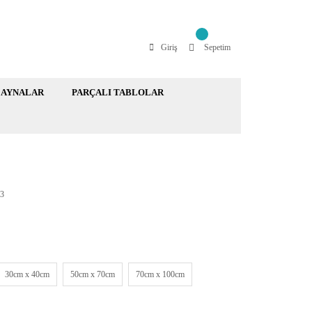
Giriş
Sepetim
AYNALAR
PARÇALI TABLOLAR
3
30cm x 40cm
50cm x 70cm
70cm x 100cm