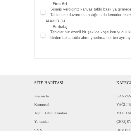
Fine Art
Sipariş verdiğiniz kanvas tablo baskıya girmede
Tablonuzu duvarınıza astığınızda kenarlar resim d
asabilirsiniz
Ambalaj
Tablolarınız özenli bir şekilde köşe koruyuculukla
Birden fazla tablo alımı yapılırsa her biri ayrı ayr
SİTE HARİTASI
KATEG
Anasayfa
KANVAS
Kurumsal
YAĞLI 
Toplu Tablo Alımları
MDF TA
Yorumlar
ÇERÇEV
S.S.S
DEV BO