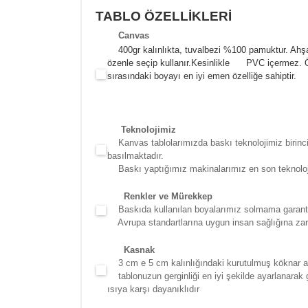
TABLO ÖZELLİKLERİ
Canva
s
400gr kalınlıkta, tuvalbezi %100 pamuktur. Ahşa
özenle seçip kullanır.
Kesinlikle PVC içermez. Öze
sırasındaki boyayı en iyi emen özelliğe sahiptir.
Teknolojimiz
Kanvas tablolarımızda baskı teknolojimiz birinci 
basılmaktadır.
Baskı yaptığımız makinalarımız en son teknolojidir
Renkler ve Mürekkep
Baskıda kullanılan boyalarımız solmama garantili
Avrupa standartlarına uygun insan sağlığına zara
Kasna
k
3 cm e 5 cm kalınlığındaki kurutulmuş köknar ağac
tablonuzun gerginliği en iyi şekilde ayarlanarak g
ısıya karşı dayanıklıdır