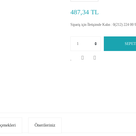
487,34 TL
Sipariş için İletişimde Kalın : 0(212) 224 00 
SEPET
eçenekleri
Önerileriniz