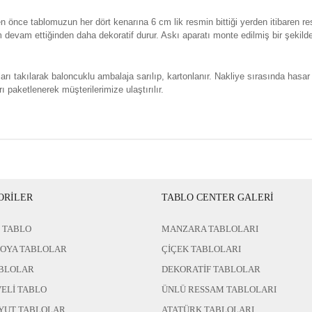
n önce tablomuzun her dört kenarına 6 cm lik resmin bittiği yerden itibaren re
evam ettiğinden daha dekoratif durur. Askı aparatı monte edilmiş bir şekild
rı takılarak baloncuklu ambalaja sarılıp, kartonlanır. Nakliye sırasında hasar
ı paketlenerek müşterilerimize ulaştırılır.
ORİLER
TABLO CENTER GALERİ
 TABLO
MANZARA TABLOLARI
BOYA TABLOLAR
ÇİÇEK TABLOLARI
BLOLAR
DEKORATİF TABLOLAR
ELİ TABLO
ÜNLÜ RESSAM TABLOLARI
YUT TABLOLAR
ATATÜRK TABLOLARI