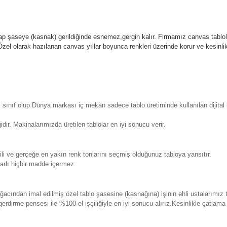
p şaseye (kasnak) gerildiğinde esnemez,gergin kalır.
Firmamız canvas tablola
l olarak hazılanan canvas yıllar boyunca renkleri üzerinde korur ve kesin
sınıf olup Dünya markası iç mekan sadece tablo üretiminde kullanılan dijita
. Makinalarımızda üretilen tablolar en iyi sonucu verir.
 ve gerçeğe en yakın renk tonlarını seçmiş olduğunuz tabloya yansıtır.
rlı hiçbir madde içermez
ından imal edilmiş özel tablo şasesine (kasnağına) işinin ehli ustalarımız 
erdirme pensesi ile %100 el işçiliğiyle en iyi sonucu alırız.Kesinlikle çatla