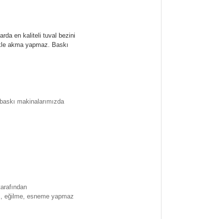
rda en kaliteli tuval bezini
likle akma yapmaz.
Baskı
l baskı makinalarımızda
tarafından
ma , eğilme, esneme yapmaz