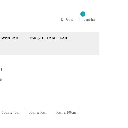
Giriş
Sepetim
AYNALAR
PARÇALI TABLOLAR
o
6
30cm x 40cm
50cm x 70cm
70cm x 100cm