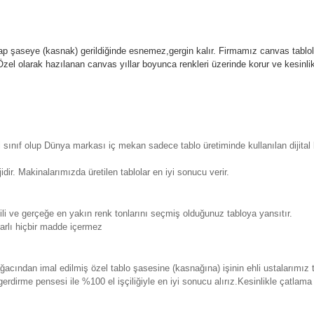
p şaseye (kasnak) gerildiğinde esnemez,gergin kalır.
Firmamız canvas tablola
l olarak hazılanan canvas yıllar boyunca renkleri üzerinde korur ve kesin
sınıf olup Dünya markası iç mekan sadece tablo üretiminde kullanılan dijita
. Makinalarımızda üretilen tablolar en iyi sonucu verir.
 ve gerçeğe en yakın renk tonlarını seçmiş olduğunuz tabloya yansıtır.
rlı hiçbir madde içermez
ından imal edilmiş özel tablo şasesine (kasnağına) işinin ehli ustalarımız 
erdirme pensesi ile %100 el işçiliğiyle en iyi sonucu alırız.Kesinlikle çatla