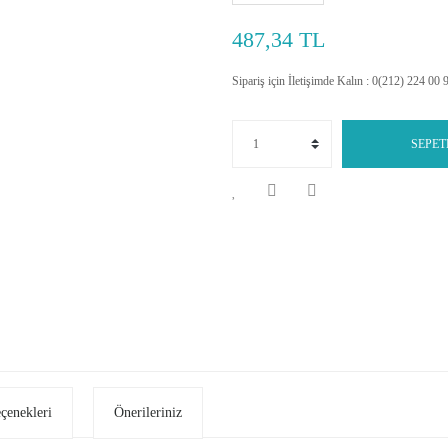
487,34 TL
Sipariş için İletişimde Kalın : 0(212) 224 00 
SEPET
eçenekleri
Önerileriniz