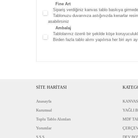
Fine Art
Sipariş verdiğiniz kanvas tablo baskıya girmede
Tablonuzu duvarınıza astığınızda kenarlar resim d
asabilirsiniz
Ambalaj
Tablolarınız özenli bir şekilde köşe koruyuculukla
Birden fazla tablo alımı yapılırsa her biri ayrı ayr
SİTE HARİTASI
KATEG
Anasayfa
KANVAS
Kurumsal
YAĞLI 
Toplu Tablo Alımları
MDF TA
Yorumlar
ÇERÇEV
S.S.S
DEV BO