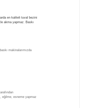
rda en kaliteli tuval bezini
likle akma yapmaz.
Baskı
l baskı makinalarımızda
tarafından
ma , eğilme, esneme yapmaz