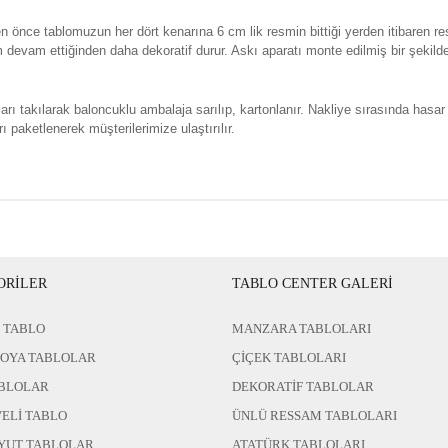
n önce tablomuzun her dört kenarına 6 cm lik resmin bittiği yerden itibaren re
evam ettiğinden daha dekoratif durur. Askı aparatı monte edilmiş bir şekild
rı takılarak baloncuklu ambalaja sarılıp, kartonlanır. Nakliye sırasında hasar
ı paketlenerek müşterilerimize ulaştırılır.
ORİLER
TABLO CENTER GALERİ
 TABLO
MANZARA TABLOLARI
BOYA TABLOLAR
ÇİÇEK TABLOLARI
BLOLAR
DEKORATİF TABLOLAR
ELİ TABLO
ÜNLÜ RESSAM TABLOLARI
YUT TABLOLAR
ATATÜRK TABLOLARI