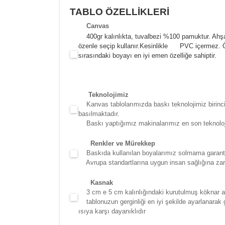
TABLO ÖZELLİKLERİ
Canva
s
400gr kalınlıkta, tuvalbezi %100 pamuktur. Ahşa
özenle seçip kullanır.
Kesinlikle PVC içermez. Öze
sırasındaki boyayı en iyi emen özelliğe sahiptir.
Teknolojimiz
Kanvas tablolarımızda baskı teknolojimiz birinci 
basılmaktadır.
Baskı yaptığımız makinalarımız en son teknolojidir
Renkler ve Mürekkep
Baskıda kullanılan boyalarımız solmama garantili
Avrupa standartlarına uygun insan sağlığına zara
Kasna
k
3 cm e 5 cm kalınlığındaki kurutulmuş köknar ağac
tablonuzun gerginliği en iyi şekilde ayarlanarak g
ısıya karşı dayanıklıdır