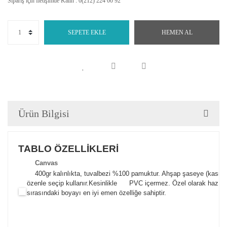
Sipariş için İletişimde Kalın : 0(212) 224 00 92
SEPETE EKLE
HEMEN AL
Ürün Bilgisi
TABLO ÖZELLİKLERİ
Canva
s
400gr kalınlıkta, tuvalbezi %100 pamuktur. Ahşap şaseye (kasnak)
özenle seçip kullanır.
Kesinlikle PVC içermez. Özel olarak hazılana
sırasındaki boyayı en iyi emen özelliğe sahiptir.