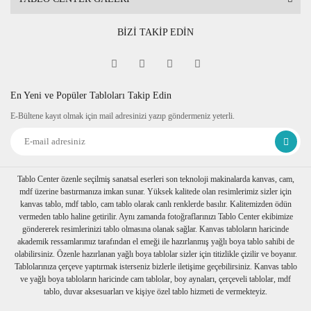
BİZİ TAKİP EDİN
En Yeni ve Popüler Tabloları Takip Edin
E-Bültene kayıt olmak için mail adresinizi yazıp göndermeniz yeterli.
Tablo Center özenle seçilmiş sanatsal eserleri son teknoloji makinalarda kanvas, cam,
mdf üzerine bastırmanıza imkan sunar. Yüksek kalitede olan resimlerimiz sizler için
kanvas tablo, mdf tablo, cam tablo olarak canlı renklerde basılır. Kalitemizden ödün
vermeden tablo haline getirilir. Aynı zamanda fotoğraflarınızı Tablo Center ekibimize
göndererek resimlerinizi tablo olmasına olanak sağlar. Kanvas tabloların haricinde
akademik ressamlarımız tarafından el emeği ile hazırlanmış yağlı boya tablo sahibi de
olabilirsiniz. Özenle hazırlanan yağlı boya tablolar sizler için titizlikle çizilir ve boyanır.
Tablolarınıza çerçeve yaptırmak isterseniz bizlerle iletişime geçebilirsiniz. Kanvas tablo
ve yağlı boya tabloların haricinde cam tablolar, boy aynaları, çerçeveli tablolar, mdf
tablo, duvar aksesuarları ve kişiye özel tablo hizmeti de vermekteyiz.