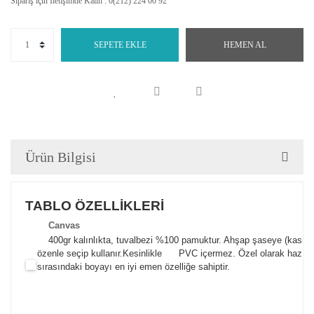
Sipariş için İletişimde Kalın : 0(212) 224 00 92
SEPETE EKLE
HEMEN AL
Ürün Bilgisi
TABLO ÖZELLİKLERİ
Canva
s
400gr kalınlıkta, tuvalbezi %100 pamuktur. Ahşap şaseye (kasnak)
özenle seçip kullanır.
Kesinlikle PVC içermez. Özel olarak hazılana
sırasındaki boyayı en iyi emen özelliğe sahiptir.