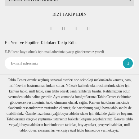
BİZİ TAKİP EDİN
En Yeni ve Popüler Tabloları Takip Edin
E-Bültene kayıt olmak için mail adresinizi yazıp göndermeniz yeterli.
Tablo Center özenle seçilmiş sanatsal eserleri son teknoloji makinalarda kanvas, cam,
mdf üzerine bastırmanıza imkan sunar. Yüksek kalitede olan resimlerimiz sizler için
kanvas tablo, mdf tablo, cam tablo olarak canlı renklerde basılır. Kalitemizden ödün
vermeden tablo haline getirilir. Aynı zamanda fotoğraflarınızı Tablo Center ekibimize
göndererek resimlerinizi tablo olmasına olanak sağlar. Kanvas tabloların haricinde
akademik ressamlarımız tarafından el emeği ile hazırlanmış yağlı boya tablo sahibi de
olabilirsiniz. Özenle hazırlanan yağlı boya tablolar sizler için titizlikle çizilir ve boyanır.
Tablolarınıza çerçeve yaptırmak isterseniz bizlerle iletişime geçebilirsiniz. Kanvas tablo
ve yağlı boya tabloların haricinde cam tablolar, boy aynaları, çerçeveli tablolar, mdf
tablo, duvar aksesuarları ve kişiye özel tablo hizmeti de vermekteyiz.