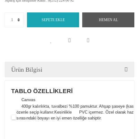
Sipariş için İletişimde Kalın : 0(212) 224 00 92
SEPETE EKLE
HEMEN AL
Ürün Bilgisi
TABLO ÖZELLİKLERİ
Canva
s
400gr kalınlıkta, tuvalbezi %100 pamuktur. Ahşap şaseye (kasnak)
özenle seçip kullanır.
Kesinlikle PVC içermez. Özel olarak hazılana
sırasındaki boyayı en iyi emen özelliğe sahiptir.