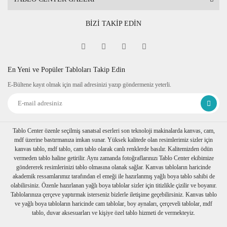
BİZİ TAKİP EDİN
En Yeni ve Popüler Tabloları Takip Edin
E-Bültene kayıt olmak için mail adresinizi yazıp göndermeniz yeterli.
Tablo Center özenle seçilmiş sanatsal eserleri son teknoloji makinalarda kanvas, cam,
mdf üzerine bastırmanıza imkan sunar. Yüksek kalitede olan resimlerimiz sizler için
kanvas tablo, mdf tablo, cam tablo olarak canlı renklerde basılır. Kalitemizden ödün
vermeden tablo haline getirilir. Aynı zamanda fotoğraflarınızı Tablo Center ekibimize
göndererek resimlerinizi tablo olmasına olanak sağlar. Kanvas tabloların haricinde
akademik ressamlarımız tarafından el emeği ile hazırlanmış yağlı boya tablo sahibi de
olabilirsiniz. Özenle hazırlanan yağlı boya tablolar sizler için titizlikle çizilir ve boyanır.
Tablolarınıza çerçeve yaptırmak isterseniz bizlerle iletişime geçebilirsiniz. Kanvas tablo
ve yağlı boya tabloların haricinde cam tablolar, boy aynaları, çerçeveli tablolar, mdf
tablo, duvar aksesuarları ve kişiye özel tablo hizmeti de vermekteyiz.