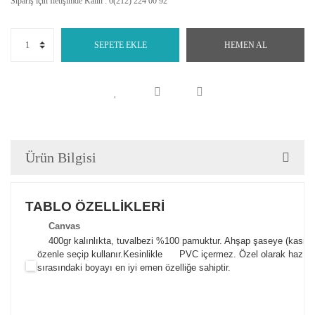
Sipariş için İletişimde Kalın : 0(212) 224 00 92
SEPETE EKLE
HEMEN AL
Ürün Bilgisi
TABLO ÖZELLİKLERİ
Canva
s
400gr kalınlıkta, tuvalbezi %100 pamuktur. Ahşap şaseye (kasnak)
özenle seçip kullanır.
Kesinlikle PVC içermez. Özel olarak hazılana
sırasındaki boyayı en iyi emen özelliğe sahiptir.