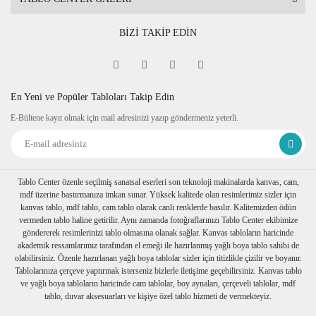
BİZİ TAKİP EDİN
En Yeni ve Popüler Tabloları Takip Edin
E-Bültene kayıt olmak için mail adresinizi yazıp göndermeniz yeterli.
Tablo Center özenle seçilmiş sanatsal eserleri son teknoloji makinalarda kanvas, cam,
mdf üzerine bastırmanıza imkan sunar. Yüksek kalitede olan resimlerimiz sizler için
kanvas tablo, mdf tablo, cam tablo olarak canlı renklerde basılır. Kalitemizden ödün
vermeden tablo haline getirilir. Aynı zamanda fotoğraflarınızı Tablo Center ekibimize
göndererek resimlerinizi tablo olmasına olanak sağlar. Kanvas tabloların haricinde
akademik ressamlarımız tarafından el emeği ile hazırlanmış yağlı boya tablo sahibi de
olabilirsiniz. Özenle hazırlanan yağlı boya tablolar sizler için titizlikle çizilir ve boyanır.
Tablolarınıza çerçeve yaptırmak isterseniz bizlerle iletişime geçebilirsiniz. Kanvas tablo
ve yağlı boya tabloların haricinde cam tablolar, boy aynaları, çerçeveli tablolar, mdf
tablo, duvar aksesuarları ve kişiye özel tablo hizmeti de vermekteyiz.