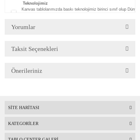
Teknolojimiz
Kanvas tablolarımızda baskı teknolojimiz birinci sınıf olup Dünya 
basılmaktadır.
Baskı yaptığımız makinalarımız en son teknolojidir. Makinalarımızda
Yorumlar
Renkler ve Mürekkep
Baskıda kullanılan boyalarımız solmama garantili ve gerçeğe en ya
Avrupa standartlarına uygun insan sağlığına zararlı hiçbir madde
Taksit Seçenekleri
Kasna
k
3 cm e 5 cm kalınlığındaki kurutulmuş köknar ağacından imal edilmi
Önerileriniz
tablonuzun gerginliği en iyi şekilde ayarlanarak gerdirme pensesi i
ısıya karşı dayanıklıdır
Fine Art
Sipariş verdiğiniz kanvas tablo baskıya girmeden önce tablomuzun 
Tablonuzu duvarınıza astığınızda kenarlar resim devam ettiğinden d
asabilirsiniz
SİTE HARİTASI
Ambalaj
Tablolarınız özenli bir şekilde köşe koruyuculukları takılarak balon
KATEGORİLER
Birden fazla tablo alımı yapılırsa her biri ayrı ayrı paketlenerek müşt
TABLO CENTER GALERİ