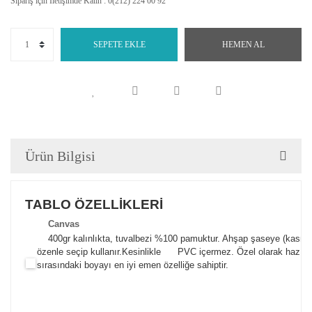
Sipariş için İletişimde Kalın : 0(212) 224 00 92
SEPETE EKLE
HEMEN AL
Ürün Bilgisi
TABLO ÖZELLİKLERİ
Canva
s
400gr kalınlıkta, tuvalbezi %100 pamuktur. Ahşap şaseye (kasnak)
özenle seçip kullanır.
Kesinlikle PVC içermez. Özel olarak hazılana
sırasındaki boyayı en iyi emen özelliğe sahiptir.