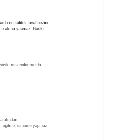
rda en kaliteli tuval bezini
likle akma yapmaz.
Baskı
l baskı makinalarımızda
tarafından
ma , eğilme, esneme yapmaz