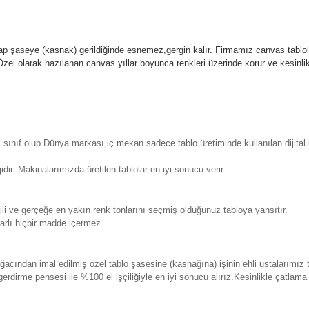
p şaseye (kasnak) gerildiğinde esnemez,gergin kalır.
Firmamız canvas tablola
l olarak hazılanan canvas yıllar boyunca renkleri üzerinde korur ve kesin
sınıf olup Dünya markası iç mekan sadece tablo üretiminde kullanılan dijita
. Makinalarımızda üretilen tablolar en iyi sonucu verir.
 ve gerçeğe en yakın renk tonlarını seçmiş olduğunuz tabloya yansıtır.
rlı hiçbir madde içermez
ından imal edilmiş özel tablo şasesine (kasnağına) işinin ehli ustalarımız 
erdirme pensesi ile %100 el işçiliğiyle en iyi sonucu alırız.Kesinlikle çatla