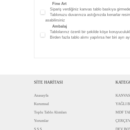
Fine Art
Sipariş verdiğiniz kanvas tablo baskıya girmede
Tablonuzu duvarınıza astığınızda kenarlar resim d
asabilirsiniz
Ambalaj
Tablolarınız özenli bir şekilde köşe koruyuculukla
Birden fazla tablo alımı yapılırsa her biri ayrı ayr
SİTE HARİTASI
KATEG
Anasayfa
KANVAS
Kurumsal
YAĞLI 
Toplu Tablo Alımları
MDF TA
Yorumlar
ÇERÇEV
S.S.S
DEV BO