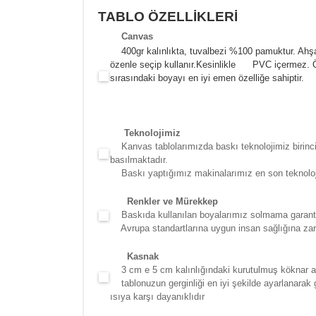
TABLO ÖZELLİKLERİ
Canva
s
400gr kalınlıkta, tuvalbezi %100 pamuktur. Ahşa
özenle seçip kullanır.
Kesinlikle PVC içermez. Öze
sırasındaki boyayı en iyi emen özelliğe sahiptir.
Teknolojimiz
Kanvas tablolarımızda baskı teknolojimiz birinci 
basılmaktadır.
Baskı yaptığımız makinalarımız en son teknolojidir
Renkler ve Mürekkep
Baskıda kullanılan boyalarımız solmama garantili
Avrupa standartlarına uygun insan sağlığına zara
Kasna
k
3 cm e 5 cm kalınlığındaki kurutulmuş köknar ağac
tablonuzun gerginliği en iyi şekilde ayarlanarak g
ısıya karşı dayanıklıdır