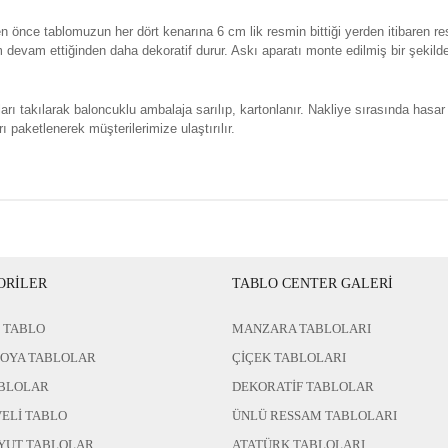
n önce tablomuzun her dört kenarına 6 cm lik resmin bittiği yerden itibaren re
evam ettiğinden daha dekoratif durur. Askı aparatı monte edilmiş bir şekild
rı takılarak baloncuklu ambalaja sarılıp, kartonlanır. Nakliye sırasında hasar
ı paketlenerek müşterilerimize ulaştırılır.
ORİLER
TABLO CENTER GALERİ
 TABLO
MANZARA TABLOLARI
BOYA TABLOLAR
ÇİÇEK TABLOLARI
BLOLAR
DEKORATİF TABLOLAR
ELİ TABLO
ÜNLÜ RESSAM TABLOLARI
YUT TABLOLAR
ATATÜRK TABLOLARI