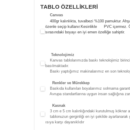
TABLO ÖZELLİKLERİ
Canva
s
400gr kalınlıkta, tuvalbezi %100 pamuktur. Ahşa
özenle seçip kullanır.
Kesinlikle PVC içermez. Öze
sırasındaki boyayı en iyi emen özelliğe sahiptir.
Teknolojimiz
Kanvas tablolarımızda baskı teknolojimiz birinci 
basılmaktadır.
Baskı yaptığımız makinalarımız en son teknolojidir
Renkler ve Mürekkep
Baskıda kullanılan boyalarımız solmama garantili
Avrupa standartlarına uygun insan sağlığına zara
Kasna
k
3 cm e 5 cm kalınlığındaki kurutulmuş köknar ağac
tablonuzun gerginliği en iyi şekilde ayarlanarak g
ısıya karşı dayanıklıdır