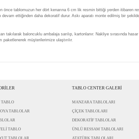
n önce tablomuzun her dört kenarına 6 cm lik resmin bittiği yerden itibaren re
evam ettiğinden daha dekoratif durur. Askı aparatı monte edilmiş bir şekild
rı takılarak baloncuklu ambalaja sarılıp, kartonlanır. Nakliye sırasında hasar
ı paketlenerek müşterilerimize ulaştırılır.
ORİLER
TABLO CENTER GALERİ
 TABLO
MANZARA TABLOLARI
BOYA TABLOLAR
ÇİÇEK TABLOLARI
BLOLAR
DEKORATİF TABLOLAR
ELİ TABLO
ÜNLÜ RESSAM TABLOLARI
YUT TABLOLAR
ATATÜRK TABLOLARI