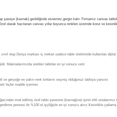
p şaseye (kasnak) gerildiğinde esnemez,gergin kalır.
Firmamız canvas tablola
l olarak hazılanan canvas yıllar boyunca renkleri üzerinde korur ve kesin
sınıf olup Dünya markası iç mekan sadece tablo üretiminde kullanılan dijita
. Makinalarımızda üretilen tablolar en iyi sonucu verir.
 ve gerçeğe en yakın renk tonlarını seçmiş olduğunuz tabloya yansıtır.
rlı hiçbir madde içermez
ından imal edilmiş özel tablo şasesine (kasnağına) işinin ehli ustalarımız 
erdirme pensesi ile %100 el işçiliğiyle en iyi sonucu alırız.Kesinlikle çatla