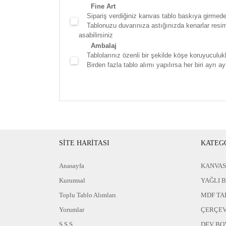
Fine Art
Sipariş verdiğiniz kanvas tablo baskıya girmede
Tablonuzu duvarınıza astığınızda kenarlar resim d
asabilirsiniz
Ambalaj
Tablolarınız özenli bir şekilde köşe koruyuculukla
Birden fazla tablo alımı yapılırsa her biri ayrı ayr
SİTE HARİTASI
KATEG
Anasayfa
KANVAS
Kurumsal
YAĞLI 
Toplu Tablo Alımları
MDF TA
Yorumlar
ÇERÇEV
S.S.S
DEV BO