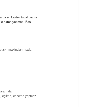
rda en kaliteli tuval bezini
likle akma yapmaz.
Baskı
l baskı makinalarımızda
tarafından
ma , eğilme, esneme yapmaz