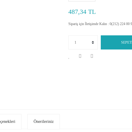
487,34 TL
Sipariş için İletişimde Kalın : 0(212) 224 00 
SEPET
eçenekleri
Önerileriniz