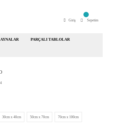
Giriş
Sepetim
AYNALAR
PARÇALI TABLOLAR
o
4
30cm x 40cm
50cm x 70cm
70cm x 100cm