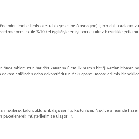
ından imal edilmiş özel tablo şasesine (kasnağına) işinin ehli ustalarımız 
erdirme pensesi ile %100 el işçiliğiyle en iyi sonucu alırız.Kesinlikle çatla
n önce tablomuzun her dört kenarına 6 cm lik resmin bittiği yerden itibaren re
evam ettiğinden daha dekoratif durur. Askı aparatı monte edilmiş bir şekild
rı takılarak baloncuklu ambalaja sarılıp, kartonlanır. Nakliye sırasında hasar
ı paketlenerek müşterilerimize ulaştırılır.