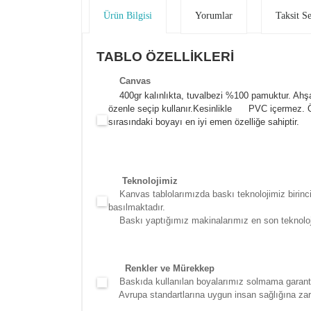
Ürün Bilgisi
Yorumlar
Taksit S
TABLO ÖZELLİKLERİ
Canva
s
400gr kalınlıkta, tuvalbezi %100 pamuktur. Ahşa
özenle seçip kullanır.
Kesinlikle PVC içermez. Öze
sırasındaki boyayı en iyi emen özelliğe sahiptir.
Teknolojimiz
Kanvas tablolarımızda baskı teknolojimiz birinci 
basılmaktadır.
Baskı yaptığımız makinalarımız en son teknolojidir
Renkler ve Mürekkep
Baskıda kullanılan boyalarımız solmama garantili
Avrupa standartlarına uygun insan sağlığına zara