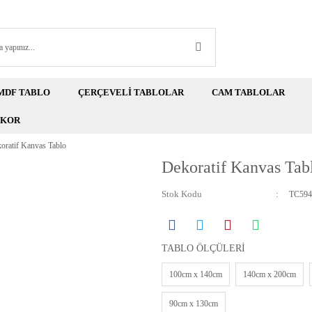
MDF TABLO
ÇERÇEVELİ TABLOLAR
CAM TABLOLAR
EKOR
oratif Kanvas Tablo
Dekoratif Kanvas Tab
Stok Kodu
TC594
TABLO ÖLÇÜLERİ
100cm x 140cm
140cm x 200cm
90cm x 130cm