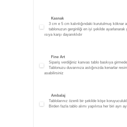
Kasna
k
3 cm e 5 cm kalınlığındaki kurutulmuş köknar ağac
tablonuzun gerginliği en iyi şekilde ayarlanarak g
ısıya karşı dayanıklıdır
Fine Art
Sipariş verdiğiniz kanvas tablo baskıya girmede
Tablonuzu duvarınıza astığınızda kenarlar resim d
asabilirsiniz
Ambalaj
Tablolarınız özenli bir şekilde köşe koruyuculukla
Birden fazla tablo alımı yapılırsa her biri ayrı ayr