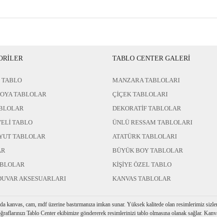
ORİLER
TABLO CENTER GALERİ
 TABLO
MANZARA TABLOLARI
BOYA TABLOLAR
ÇİÇEK TABLOLARI
BLOLAR
DEKORATİF TABLOLAR
ELİ TABLO
ÜNLÜ RESSAM TABLOLARI
YUT TABLOLAR
ATATÜRK TABLOLARI
AR
BÜYÜK BOY TABLOLAR
ABLOLAR
KİŞİYE ÖZEL TABLO
DUVAR AKSESUARLARI
KANVAS TABLOLAR
rda kanvas, cam, mdf üzerine bastırmanıza imkan sunar. Yüksek kalitede olan resimlerimiz sizler i
ğraflarınızı Tablo Center ekibimize göndererek resimlerinizi tablo olmasına olanak sağlar. Kanva