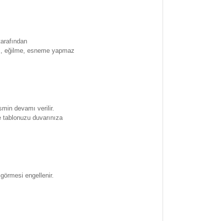
tarafından
ma , eğilme, esneme yapmaz
smin devamı verilir.
e tablonuzu duvarınıza
 görmesi engellenir.