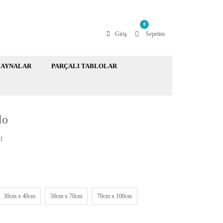
0
Giriş
Sepetim
AYNALAR
PARÇALI TABLOLAR
lo
1
30cm x 40cm
50cm x 70cm
70cm x 100cm