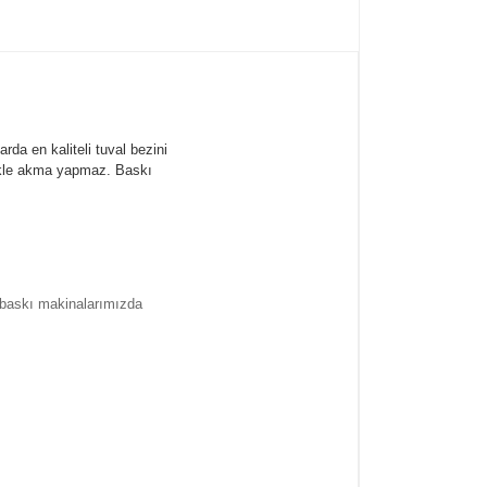
rda en kaliteli tuval bezini
likle akma yapmaz.
Baskı
l baskı makinalarımızda