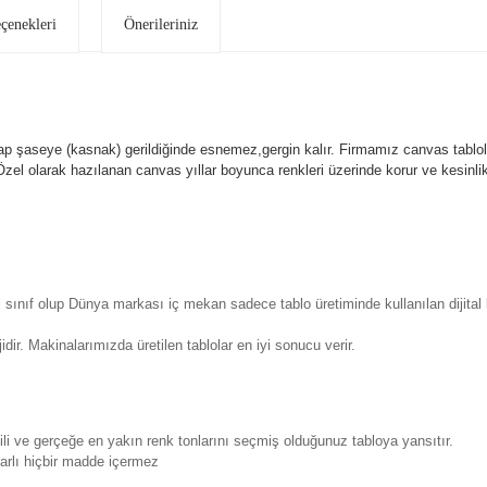
eçenekleri
Önerileriniz
p şaseye (kasnak) gerildiğinde esnemez,gergin kalır.
Firmamız canvas tablola
l olarak hazılanan canvas yıllar boyunca renkleri üzerinde korur ve kesin
sınıf olup Dünya markası iç mekan sadece tablo üretiminde kullanılan dijita
. Makinalarımızda üretilen tablolar en iyi sonucu verir.
 ve gerçeğe en yakın renk tonlarını seçmiş olduğunuz tabloya yansıtır.
rlı hiçbir madde içermez