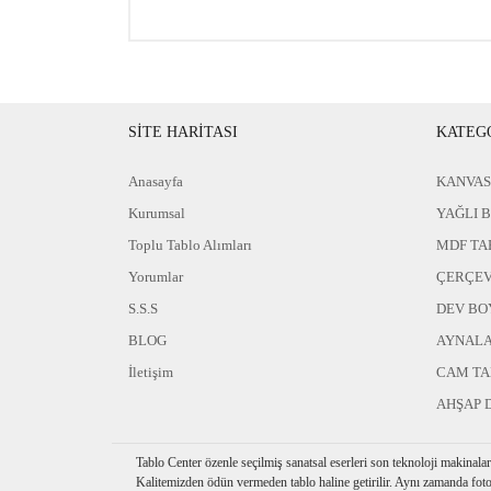
SİTE HARİTASI
KATEG
Anasayfa
KANVAS
Kurumsal
YAĞLI 
Toplu Tablo Alımları
MDF TA
Yorumlar
ÇERÇEV
S.S.S
DEV BO
BLOG
AYNAL
İletişim
CAM T
AHŞAP 
Tablo Center özenle seçilmiş sanatsal eserleri son teknoloji makinala
Kalitemizden ödün vermeden tablo haline getirilir. Aynı zamanda foto