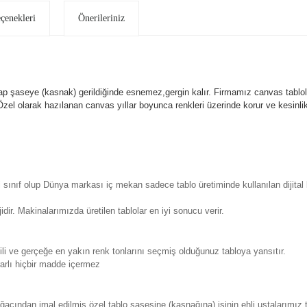
eçenekleri
Önerileriniz
p şaseye (kasnak) gerildiğinde esnemez,gergin kalır.
Firmamız canvas tablola
l olarak hazılanan canvas yıllar boyunca renkleri üzerinde korur ve kesin
sınıf olup Dünya markası iç mekan sadece tablo üretiminde kullanılan dijita
. Makinalarımızda üretilen tablolar en iyi sonucu verir.
 ve gerçeğe en yakın renk tonlarını seçmiş olduğunuz tabloya yansıtır.
rlı hiçbir madde içermez
ından imal edilmiş özel tablo şasesine (kasnağına) işinin ehli ustalarımız 