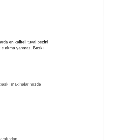
rda en kaliteli tuval bezini
likle akma yapmaz.
Baskı
l baskı makinalarımızda
tarafından