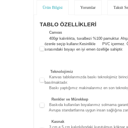
Ürün Bilgisi
Yorumlar
Taksit S
TABLO ÖZELLİKLERİ
Canva
s
400gr kalınlıkta, tuvalbezi %100 pamuktur. Ahşa
özenle seçip kullanır.
Kesinlikle PVC içermez. Öze
sırasındaki boyayı en iyi emen özelliğe sahiptir.
Teknolojimiz
Kanvas tablolarımızda baskı teknolojimiz birinci 
basılmaktadır.
Baskı yaptığımız makinalarımız en son teknolojidir
Renkler ve Mürekkep
Baskıda kullanılan boyalarımız solmama garantili
Avrupa standartlarına uygun insan sağlığına zara
Kasna
k
3 cm e 5 cm kalınlığındaki kurutulmuş köknar ağac