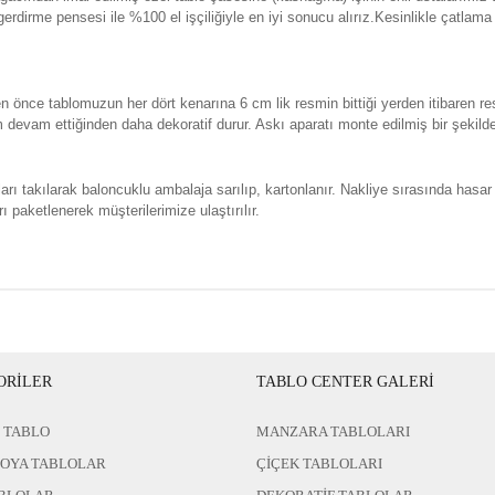
erdirme pensesi ile %100 el işçiliğiyle en iyi sonucu alırız.Kesinlikle çatla
n önce tablomuzun her dört kenarına 6 cm lik resmin bittiği yerden itibaren re
evam ettiğinden daha dekoratif durur. Askı aparatı monte edilmiş bir şekild
rı takılarak baloncuklu ambalaja sarılıp, kartonlanır. Nakliye sırasında hasar
ı paketlenerek müşterilerimize ulaştırılır.
ORİLER
TABLO CENTER GALERİ
 TABLO
MANZARA TABLOLARI
BOYA TABLOLAR
ÇİÇEK TABLOLARI