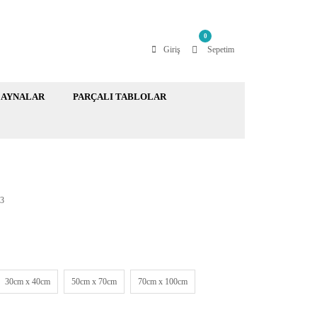
0
Giriş
Sepetim
AYNALAR
PARÇALI TABLOLAR
3
30cm x 40cm
50cm x 70cm
70cm x 100cm