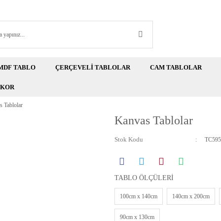
MDF TABLO
ÇERÇEVELİ TABLOLAR
CAM TABLOLAR
EKOR
 Tablolar
Kanvas Tablolar
Stok Kodu
TC595
TABLO ÖLÇÜLERİ
100cm x 140cm
140cm x 200cm
90cm x 130cm