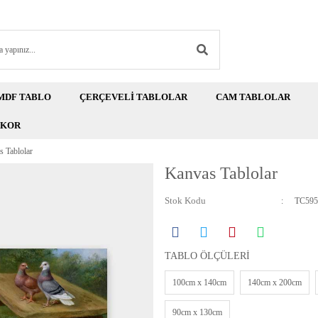
MDF TABLO
ÇERÇEVELİ TABLOLAR
CAM TABLOLAR
EKOR
 Tablolar
Kanvas Tablolar
Stok Kodu
TC595
TABLO ÖLÇÜLERİ
100cm x 140cm
140cm x 200cm
90cm x 130cm