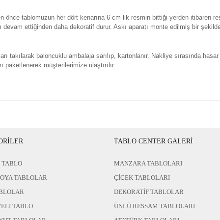
n önce tablomuzun her dört kenarına 6 cm lik resmin bittiği yerden itibaren re
evam ettiğinden daha dekoratif durur. Askı aparatı monte edilmiş bir şekild
rı takılarak baloncuklu ambalaja sarılıp, kartonlanır. Nakliye sırasında hasar
ı paketlenerek müşterilerimize ulaştırılır.
ORİLER
TABLO CENTER GALERİ
 TABLO
MANZARA TABLOLARI
BOYA TABLOLAR
ÇİÇEK TABLOLARI
BLOLAR
DEKORATİF TABLOLAR
ELİ TABLO
ÜNLÜ RESSAM TABLOLARI