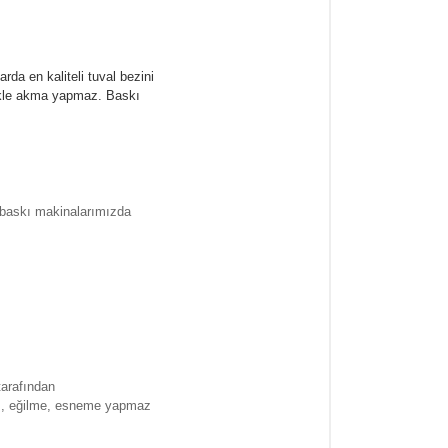
rda en kaliteli tuval bezini
likle akma yapmaz.
Baskı
l baskı makinalarımızda
tarafından
ma , eğilme, esneme yapmaz