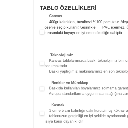
TABLO ÖZELLİKLERİ
Canva
s
400gr kalınlıkta, tuvalbezi %100 pamuktur. Ahşa
özenle seçip kullanır.
Kesinlikle PVC içermez. Öze
sırasındaki boyayı en iyi emen özelliğe sahiptir.
Teknolojimiz
Kanvas tablolarımızda baskı teknolojimiz birinci 
basılmaktadır.
Baskı yaptığımız makinalarımız en son teknolojidir
Renkler ve Mürekkep
Baskıda kullanılan boyalarımız solmama garantili
Avrupa standartlarına uygun insan sağlığına zara
Kasna
k
3 cm e 5 cm kalınlığındaki kurutulmuş köknar ağac
tablonuzun gerginliği en iyi şekilde ayarlanarak g
ısıya karşı dayanıklıdır