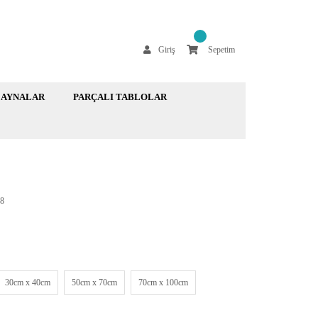
Giriş
Sepetim
AYNALAR
PARÇALI TABLOLAR
8
30cm x 40cm
50cm x 70cm
70cm x 100cm