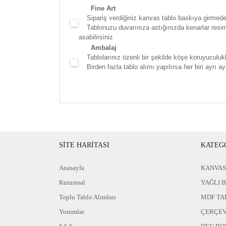
Fine Art
Sipariş verdiğiniz kanvas tablo baskıya girmede
Tablonuzu duvarınıza astığınızda kenarlar resim d
asabilirsiniz
Ambalaj
Tablolarınız özenli bir şekilde köşe koruyuculukla
Birden fazla tablo alımı yapılırsa her biri ayrı ayr
SİTE HARİTASI
KATEG
Anasayfa
KANVAS
Kurumsal
YAĞLI 
Toplu Tablo Alımları
MDF TA
Yorumlar
ÇERÇEV