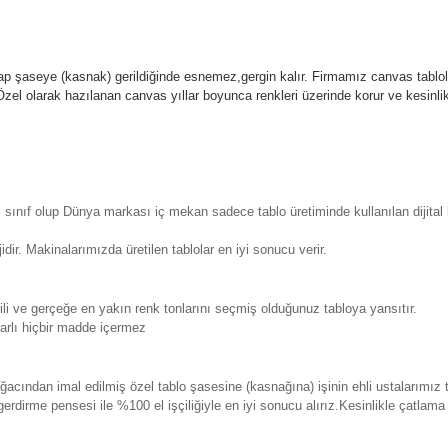
p şaseye (kasnak) gerildiğinde esnemez,gergin kalır.
Firmamız canvas tablola
l olarak hazılanan canvas yıllar boyunca renkleri üzerinde korur ve kesin
sınıf olup Dünya markası iç mekan sadece tablo üretiminde kullanılan dijita
. Makinalarımızda üretilen tablolar en iyi sonucu verir.
 ve gerçeğe en yakın renk tonlarını seçmiş olduğunuz tabloya yansıtır.
rlı hiçbir madde içermez
ından imal edilmiş özel tablo şasesine (kasnağına) işinin ehli ustalarımız 
erdirme pensesi ile %100 el işçiliğiyle en iyi sonucu alırız.Kesinlikle çatla