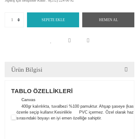
Sipariş için İletişimde Kalın : 0(212) 224 00 92
SEPETE EKLE
HEMEN AL
Ürün Bilgisi
TABLO ÖZELLİKLERİ
Canva
s
400gr kalınlıkta, tuvalbezi %100 pamuktur. Ahşap şaseye (kasnak)
özenle seçip kullanır.
Kesinlikle PVC içermez. Özel olarak hazılana
sırasındaki boyayı en iyi emen özelliğe sahiptir.