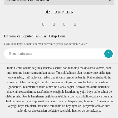
BİZİ TAKİP EDİN
En Yeni ve Popüler Tabloları Takip Edin
E-Bültene kayıt olmak için mail adresinizi yazıp göndermeniz yeterli.
Tablo Center özenle seçilmiş sanatsal eserleri son teknoloji makinalarda kanvas, cam,
mdf üzerine bastırmanıza imkan sunar. Yüksek kalitede olan resimlerimiz sizler için
kanvas tablo, mdf tablo, cam tablo olarak canlı renklerde basılır. Kalitemizden ödün
vermeden tablo haline getirilir. Aynı zamanda fotoğraflarınızı Tablo Center ekibimize
göndererek resimlerinizi tablo olmasına olanak sağlar. Kanvas tabloların haricinde
akademik ressamlarımız tarafından el emeği ile hazırlanmış yağlı boya tablo sahibi de
olabilirsiniz. Özenle hazırlanan yağlı boya tablolar sizler için titizlikle çizilir ve boyanır.
Tablolarınıza çerçeve yaptırmak isterseniz bizlerle iletişime geçebilirsiniz. Kanvas tablo
ve yağlı boya tabloların haricinde cam tablolar, boy aynaları, çerçeveli tablolar, mdf
tablo, duvar aksesuarları ve kişiye özel tablo hizmeti de vermekteyiz.