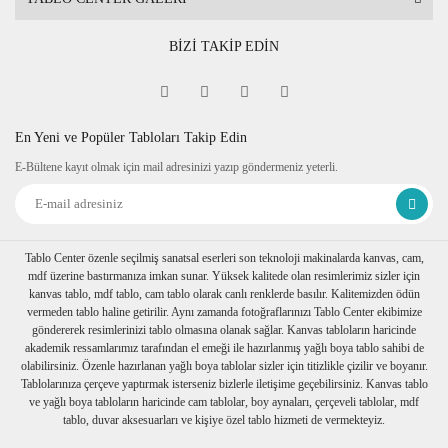
BİZİ TAKİP EDİN
En Yeni ve Popüler Tabloları Takip Edin
E-Bültene kayıt olmak için mail adresinizi yazıp göndermeniz yeterli.
Tablo Center özenle seçilmiş sanatsal eserleri son teknoloji makinalarda kanvas, cam,
mdf üzerine bastırmanıza imkan sunar. Yüksek kalitede olan resimlerimiz sizler için
kanvas tablo, mdf tablo, cam tablo olarak canlı renklerde basılır. Kalitemizden ödün
vermeden tablo haline getirilir. Aynı zamanda fotoğraflarınızı Tablo Center ekibimize
göndererek resimlerinizi tablo olmasına olanak sağlar. Kanvas tabloların haricinde
akademik ressamlarımız tarafından el emeği ile hazırlanmış yağlı boya tablo sahibi de
olabilirsiniz. Özenle hazırlanan yağlı boya tablolar sizler için titizlikle çizilir ve boyanır.
Tablolarınıza çerçeve yaptırmak isterseniz bizlerle iletişime geçebilirsiniz. Kanvas tablo
ve yağlı boya tabloların haricinde cam tablolar, boy aynaları, çerçeveli tablolar, mdf
tablo, duvar aksesuarları ve kişiye özel tablo hizmeti de vermekteyiz.