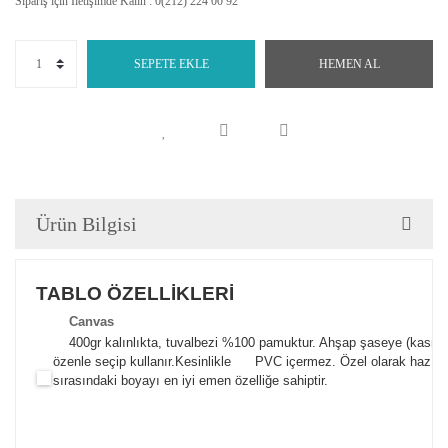
Sipariş için İletişimde Kalın : 0(212) 224 00 92
SEPETE EKLE
HEMEN AL
Ürün Bilgisi
TABLO ÖZELLİKLERİ
Canva
s
400gr kalınlıkta, tuvalbezi %100 pamuktur. Ahşap şaseye (kasnak)
özenle seçip kullanır.
Kesinlikle PVC içermez. Özel olarak hazılana
sırasındaki boyayı en iyi emen özelliğe sahiptir.