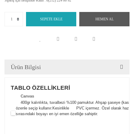
Sipariş için İletişimde Kalın : 0(212) 224 00 92
SEPETE EKLE
HEMEN AL
Ürün Bilgisi
TABLO ÖZELLİKLERİ
Canva
s
400gr kalınlıkta, tuvalbezi %100 pamuktur. Ahşap şaseye (kasnak)
özenle seçip kullanır.
Kesinlikle PVC içermez. Özel olarak hazılana
sırasındaki boyayı en iyi emen özelliğe sahiptir.