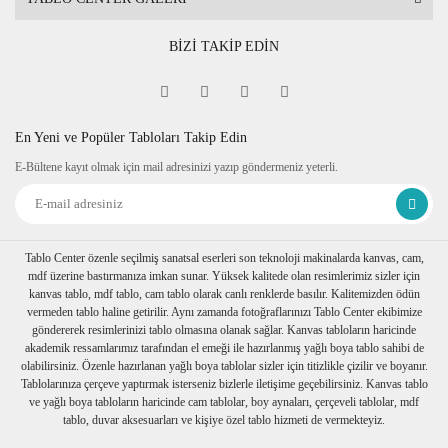
BİZİ TAKİP EDİN
En Yeni ve Popüler Tabloları Takip Edin
E-Bültene kayıt olmak için mail adresinizi yazıp göndermeniz yeterli.
Tablo Center özenle seçilmiş sanatsal eserleri son teknoloji makinalarda kanvas, cam,
mdf üzerine bastırmanıza imkan sunar. Yüksek kalitede olan resimlerimiz sizler için
kanvas tablo, mdf tablo, cam tablo olarak canlı renklerde basılır. Kalitemizden ödün
vermeden tablo haline getirilir. Aynı zamanda fotoğraflarınızı Tablo Center ekibimize
göndererek resimlerinizi tablo olmasına olanak sağlar. Kanvas tabloların haricinde
akademik ressamlarımız tarafından el emeği ile hazırlanmış yağlı boya tablo sahibi de
olabilirsiniz. Özenle hazırlanan yağlı boya tablolar sizler için titizlikle çizilir ve boyanır.
Tablolarınıza çerçeve yaptırmak isterseniz bizlerle iletişime geçebilirsiniz. Kanvas tablo
ve yağlı boya tabloların haricinde cam tablolar, boy aynaları, çerçeveli tablolar, mdf
tablo, duvar aksesuarları ve kişiye özel tablo hizmeti de vermekteyiz.