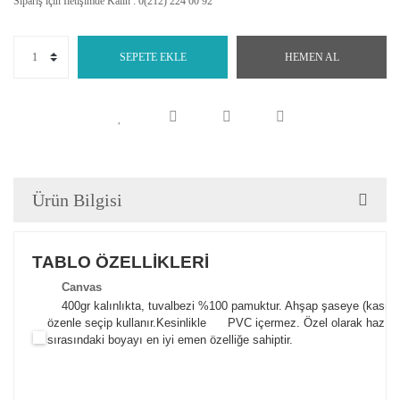
Sipariş için İletişimde Kalın : 0(212) 224 00 92
SEPETE EKLE
HEMEN AL
Ürün Bilgisi
TABLO ÖZELLİKLERİ
Canva
s
400gr kalınlıkta, tuvalbezi %100 pamuktur. Ahşap şaseye (kasnak)
özenle seçip kullanır.
Kesinlikle PVC içermez. Özel olarak hazılana
sırasındaki boyayı en iyi emen özelliğe sahiptir.