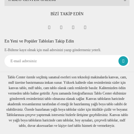
BİZİ TAKİP EDİN
En Yeni ve Popüler Tabloları Takip Edin
E-Bültene kayıt olmak için mail adresinizi yazıp göndermeniz yeterli.
Tablo Center özenle seçilmiş sanatsal eserleri son teknoloji makinalarda kanvas, cam,
mdf üzerine bastırmanıza imkan sunar. Yüksek kalitede olan resimlerimiz sizler için
kanvas tablo, mdf tablo, cam tablo olarak canlı renklerde basılır. Kalitemizden ödün
vermeden tablo haline getirilir. Aynı zamanda fotoğraflarınızı Tablo Center ekibimize
göndererek resimlerinizi tablo olmasına olanak sağlar. Kanvas tabloların haricinde
akademik ressamlarımız tarafından el emeği ile hazırlanmış yağlı boya tablo sahibi de
olabilirsiniz. Özenle hazırlanan yağlı boya tablolar sizler için titizlikle çizilir ve boyanır.
Tablolarınıza çerçeve yaptırmak isterseniz bizlerle iletişime geçebilirsiniz. Kanvas tablo
ve yağlı boya tabloların haricinde cam tablolar, boy aynaları, çerçeveli tablolar, mdf
tablo, duvar aksesuarları ve kişiye özel tablo hizmeti de vermekteyiz.