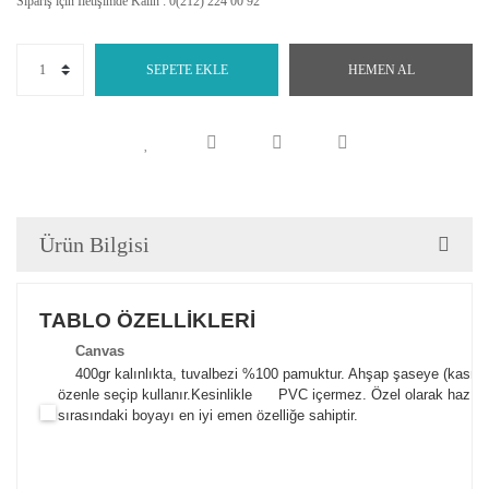
Sipariş için İletişimde Kalın : 0(212) 224 00 92
SEPETE EKLE
HEMEN AL
Ürün Bilgisi
TABLO ÖZELLİKLERİ
Canva
s
400gr kalınlıkta, tuvalbezi %100 pamuktur. Ahşap şaseye (kasnak)
özenle seçip kullanır.
Kesinlikle PVC içermez. Özel olarak hazılana
sırasındaki boyayı en iyi emen özelliğe sahiptir.