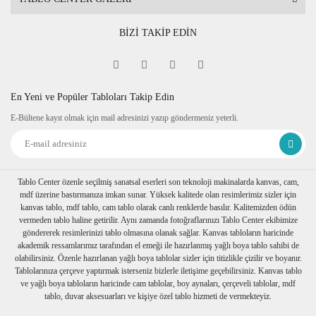
BİZİ TAKİP EDİN
En Yeni ve Popüler Tabloları Takip Edin
E-Bültene kayıt olmak için mail adresinizi yazıp göndermeniz yeterli.
Tablo Center özenle seçilmiş sanatsal eserleri son teknoloji makinalarda kanvas, cam,
mdf üzerine bastırmanıza imkan sunar. Yüksek kalitede olan resimlerimiz sizler için
kanvas tablo, mdf tablo, cam tablo olarak canlı renklerde basılır. Kalitemizden ödün
vermeden tablo haline getirilir. Aynı zamanda fotoğraflarınızı Tablo Center ekibimize
göndererek resimlerinizi tablo olmasına olanak sağlar. Kanvas tabloların haricinde
akademik ressamlarımız tarafından el emeği ile hazırlanmış yağlı boya tablo sahibi de
olabilirsiniz. Özenle hazırlanan yağlı boya tablolar sizler için titizlikle çizilir ve boyanır.
Tablolarınıza çerçeve yaptırmak isterseniz bizlerle iletişime geçebilirsiniz. Kanvas tablo
ve yağlı boya tabloların haricinde cam tablolar, boy aynaları, çerçeveli tablolar, mdf
tablo, duvar aksesuarları ve kişiye özel tablo hizmeti de vermekteyiz.