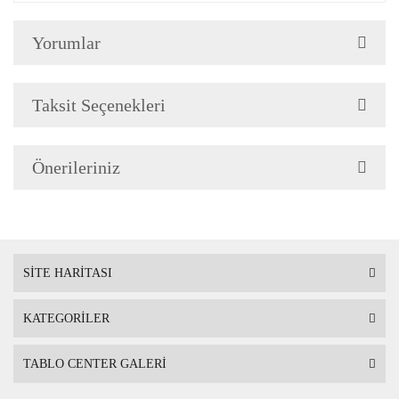
Yorumlar
Çerçeve Özellik
Resimlerde görüldüğü gibi
Çerçeve yan kalınlığı 3,5 
Taksit Seçenekleri
Önerileriniz
Askı
Çerçevenin arkasında mont
SİTE HARİTASI
KATEGORİLER
Ambalaj
Çerçeveli Tablolarınız öze
TABLO CENTER GALERİ
Nakliye sırasında hasar g