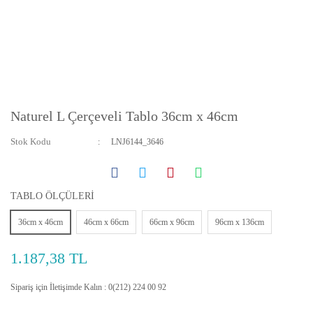
Naturel L Çerçeveli Tablo 36cm x 46cm
Stok Kodu
LNJ6144_3646
TABLO ÖLÇÜLERİ
36cm x 46cm
46cm x 66cm
66cm x 96cm
96cm x 136cm
1.187,38 TL
Sipariş için İletişimde Kalın : 0(212) 224 00 92