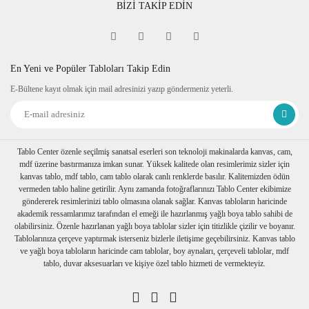
BİZİ TAKİP EDİN
En Yeni ve Popüler Tabloları Takip Edin
E-Bültene kayıt olmak için mail adresinizi yazıp göndermeniz yeterli.
Tablo Center özenle seçilmiş sanatsal eserleri son teknoloji makinalarda kanvas, cam,
mdf üzerine bastırmanıza imkan sunar. Yüksek kalitede olan resimlerimiz sizler için
kanvas tablo, mdf tablo, cam tablo olarak canlı renklerde basılır. Kalitemizden ödün
vermeden tablo haline getirilir. Aynı zamanda fotoğraflarınızı Tablo Center ekibimize
göndererek resimlerinizi tablo olmasına olanak sağlar. Kanvas tabloların haricinde
akademik ressamlarımız tarafından el emeği ile hazırlanmış yağlı boya tablo sahibi de
olabilirsiniz. Özenle hazırlanan yağlı boya tablolar sizler için titizlikle çizilir ve boyanır.
Tablolarınıza çerçeve yaptırmak isterseniz bizlerle iletişime geçebilirsiniz. Kanvas tablo
ve yağlı boya tabloların haricinde cam tablolar, boy aynaları, çerçeveli tablolar, mdf
tablo, duvar aksesuarları ve kişiye özel tablo hizmeti de vermekteyiz.