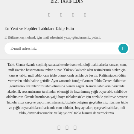
BİZİ TAKİP EDİN
En Yeni ve Popüler Tabloları Takip Edin
E-Bültene kayıt olmak için mail adresinizi yazıp göndermeniz yeterli.
Tablo Center özenle seçilmiş sanatsal eserleri son teknoloji makinalarda kanvas, cam,
mdf üzerine bastırmanıza imkan sunar. Yüksek kalitede olan resimlerimiz sizler için
kanvas tablo, mdf tablo, cam tablo olarak canlı renklerde basılır. Kalitemizden ödün
vermeden tablo haline getirilir. Aynı zamanda fotoğraflarınızı Tablo Center ekibimize
göndererek resimlerinizi tablo olmasına olanak sağlar. Kanvas tabloların haricinde
akademik ressamlarımız tarafından el emeği ile hazırlanmış yağlı boya tablo sahibi de
olabilirsiniz. Özenle hazırlanan yağlı boya tablolar sizler için titizlikle çizilir ve boyanır.
Tablolarınıza çerçeve yaptırmak isterseniz bizlerle iletişime geçebilirsiniz. Kanvas tablo
ve yağlı boya tabloların haricinde cam tablolar, boy aynaları, çerçeveli tablolar, mdf
tablo, duvar aksesuarları ve kişiye özel tablo hizmeti de vermekteyiz.