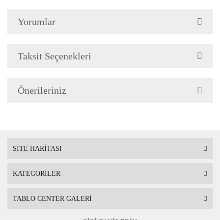
Yorumlar
Çerçeve Özellik
Resimlerde görüldüğü gibi
Çerçeve yan kalınlığı 3,5 
Taksit Seçenekleri
Önerileriniz
Askı
Çerçevenin arkasında mont
SİTE HARİTASI
KATEGORİLER
Ambalaj
Çerçeveli Tablolarınız öze
TABLO CENTER GALERİ
Nakliye sırasında hasar g