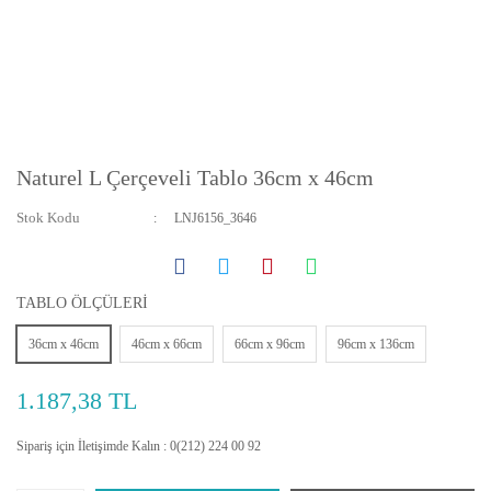
Naturel L Çerçeveli Tablo 36cm x 46cm
Stok Kodu
LNJ6156_3646
TABLO ÖLÇÜLERİ
36cm x 46cm
46cm x 66cm
66cm x 96cm
96cm x 136cm
1.187,38 TL
Sipariş için İletişimde Kalın : 0(212) 224 00 92