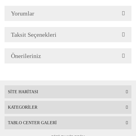
Yorumlar
Çerçeve Özellik
Resimlerde görüldüğü gibi
Çerçeve yan kalınlığı 3,5 
Taksit Seçenekleri
Önerileriniz
Askı
Çerçevenin arkasında mont
SİTE HARİTASI
KATEGORİLER
Ambalaj
Çerçeveli Tablolarınız öze
TABLO CENTER GALERİ
Nakliye sırasında hasar g