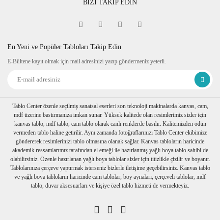
BİZİ TAKİP EDİN
En Yeni ve Popüler Tabloları Takip Edin
E-Bültene kayıt olmak için mail adresinizi yazıp göndermeniz yeterli.
Tablo Center özenle seçilmiş sanatsal eserleri son teknoloji makinalarda kanvas, cam,
mdf üzerine bastırmanıza imkan sunar. Yüksek kalitede olan resimlerimiz sizler için
kanvas tablo, mdf tablo, cam tablo olarak canlı renklerde basılır. Kalitemizden ödün
vermeden tablo haline getirilir. Aynı zamanda fotoğraflarınızı Tablo Center ekibimize
göndererek resimlerinizi tablo olmasına olanak sağlar. Kanvas tabloların haricinde
akademik ressamlarımız tarafından el emeği ile hazırlanmış yağlı boya tablo sahibi de
olabilirsiniz. Özenle hazırlanan yağlı boya tablolar sizler için titizlikle çizilir ve boyanır.
Tablolarınıza çerçeve yaptırmak isterseniz bizlerle iletişime geçebilirsiniz. Kanvas tablo
ve yağlı boya tabloların haricinde cam tablolar, boy aynaları, çerçeveli tablolar, mdf
tablo, duvar aksesuarları ve kişiye özel tablo hizmeti de vermekteyiz.