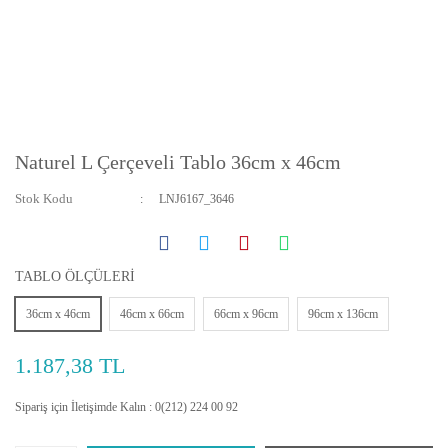
Naturel L Çerçeveli Tablo 36cm x 46cm
Stok Kodu
LNJ6167_3646
TABLO ÖLÇÜLERİ
36cm x 46cm
46cm x 66cm
66cm x 96cm
96cm x 136cm
1.187,38 TL
Sipariş için İletişimde Kalın : 0(212) 224 00 92