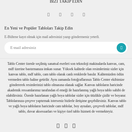
BİZİ TAKİP EDİN
En Yeni ve Popüler Tabloları Takip Edin
E-Bültene kayıt olmak için mail adresinizi yazıp göndermeniz yeterli.
Tablo Center özenle seçilmiş sanatsal eserleri son teknoloji makinalarda kanvas, cam,
mdf üzerine bastırmanıza imkan sunar. Yüksek kalitede olan resimlerimiz sizler için
kanvas tablo, mdf tablo, cam tablo olarak canlı renklerde basılır. Kalitemizden ödün
vermeden tablo haline getirilir. Aynı zamanda fotoğraflarınızı Tablo Center ekibimize
göndererek resimlerinizi tablo olmasına olanak sağlar. Kanvas tabloların haricinde
akademik ressamlarımız tarafından el emeği ile hazırlanmış yağlı boya tablo sahibi de
olabilirsiniz. Özenle hazırlanan yağlı boya tablolar sizler için titizlikle çizilir ve boyanır.
Tablolarınıza çerçeve yaptırmak isterseniz bizlerle iletişime geçebilirsiniz. Kanvas tablo
ve yağlı boya tabloların haricinde cam tablolar, boy aynaları, çerçeveli tablolar, mdf
tablo, duvar aksesuarları ve kişiye özel tablo hizmeti de vermekteyiz.