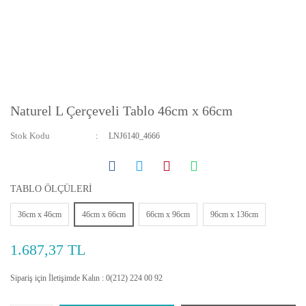
Naturel L Çerçeveli Tablo 46cm x 66cm
Stok Kodu
LNJ6140_4666
TABLO ÖLÇÜLERİ
36cm x 46cm
46cm x 66cm
66cm x 96cm
96cm x 136cm
1.687,37 TL
Sipariş için İletişimde Kalın : 0(212) 224 00 92