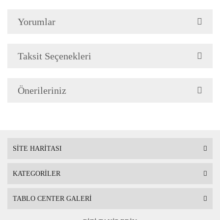
Yorumlar
Çerçeve Özellik
Resimlerde görüldüğü gibi
Çerçeve yan kalınlığı 3,5 
Taksit Seçenekleri
Önerileriniz
Askı
Çerçevenin arkasında mont
SİTE HARİTASI
KATEGORİLER
Ambalaj
Çerçeveli Tablolarınız öze
TABLO CENTER GALERİ
Nakliye sırasında hasar g