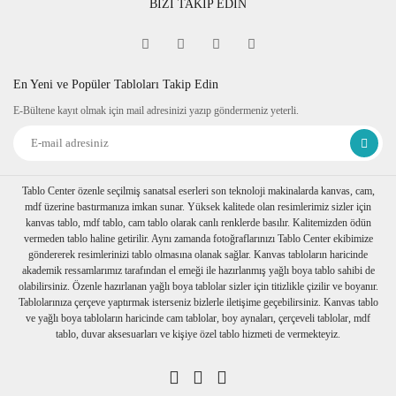
BİZİ TAKİP EDİN
En Yeni ve Popüler Tabloları Takip Edin
E-Bültene kayıt olmak için mail adresinizi yazıp göndermeniz yeterli.
Tablo Center özenle seçilmiş sanatsal eserleri son teknoloji makinalarda kanvas, cam,
mdf üzerine bastırmanıza imkan sunar. Yüksek kalitede olan resimlerimiz sizler için
kanvas tablo, mdf tablo, cam tablo olarak canlı renklerde basılır. Kalitemizden ödün
vermeden tablo haline getirilir. Aynı zamanda fotoğraflarınızı Tablo Center ekibimize
göndererek resimlerinizi tablo olmasına olanak sağlar. Kanvas tabloların haricinde
akademik ressamlarımız tarafından el emeği ile hazırlanmış yağlı boya tablo sahibi de
olabilirsiniz. Özenle hazırlanan yağlı boya tablolar sizler için titizlikle çizilir ve boyanır.
Tablolarınıza çerçeve yaptırmak isterseniz bizlerle iletişime geçebilirsiniz. Kanvas tablo
ve yağlı boya tabloların haricinde cam tablolar, boy aynaları, çerçeveli tablolar, mdf
tablo, duvar aksesuarları ve kişiye özel tablo hizmeti de vermekteyiz.