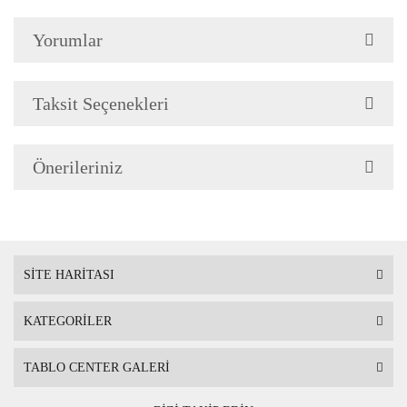
Yorumlar
Çerçeve Özellik
Resimlerde görüldüğü gibi
Çerçeve yan kalınlığı 3,5 
Taksit Seçenekleri
Önerileriniz
Askı
Çerçevenin arkasında mont
SİTE HARİTASI
KATEGORİLER
Ambalaj
Çerçeveli Tablolarınız öze
TABLO CENTER GALERİ
Nakliye sırasında hasar g