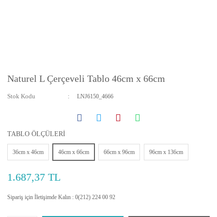
Naturel L Çerçeveli Tablo 46cm x 66cm
Stok Kodu
LNJ6150_4666
TABLO ÖLÇÜLERİ
36cm x 46cm
46cm x 66cm
66cm x 96cm
96cm x 136cm
1.687,37 TL
Sipariş için İletişimde Kalın : 0(212) 224 00 92