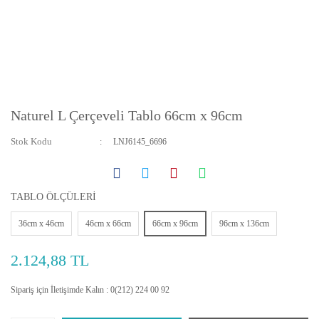
Naturel L Çerçeveli Tablo 66cm x 96cm
Stok Kodu
LNJ6145_6696
TABLO ÖLÇÜLERİ
36cm x 46cm
46cm x 66cm
66cm x 96cm
96cm x 136cm
2.124,88 TL
Sipariş için İletişimde Kalın : 0(212) 224 00 92