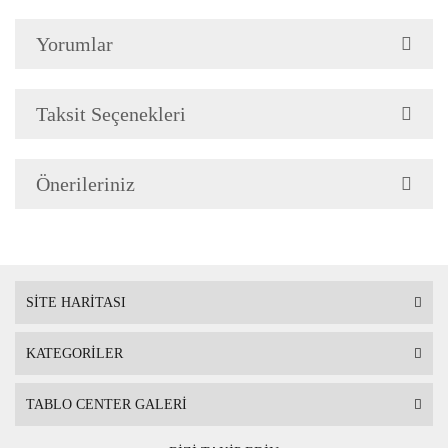
Yorumlar
Çerçeve Özellik
Resimlerde görüldüğü gibi
Çerçeve yan kalınlığı 3,5 
Taksit Seçenekleri
Önerileriniz
Askı
Çerçevenin arkasında mont
SİTE HARİTASI
KATEGORİLER
Ambalaj
Çerçeveli Tablolarınız öze
TABLO CENTER GALERİ
Nakliye sırasında hasar g