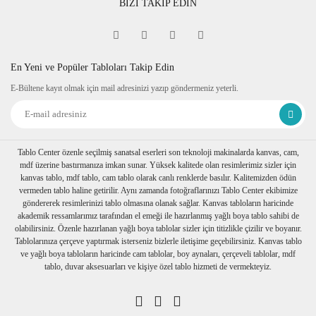
BİZİ TAKİP EDİN
En Yeni ve Popüler Tabloları Takip Edin
E-Bültene kayıt olmak için mail adresinizi yazıp göndermeniz yeterli.
Tablo Center özenle seçilmiş sanatsal eserleri son teknoloji makinalarda kanvas, cam,
mdf üzerine bastırmanıza imkan sunar. Yüksek kalitede olan resimlerimiz sizler için
kanvas tablo, mdf tablo, cam tablo olarak canlı renklerde basılır. Kalitemizden ödün
vermeden tablo haline getirilir. Aynı zamanda fotoğraflarınızı Tablo Center ekibimize
göndererek resimlerinizi tablo olmasına olanak sağlar. Kanvas tabloların haricinde
akademik ressamlarımız tarafından el emeği ile hazırlanmış yağlı boya tablo sahibi de
olabilirsiniz. Özenle hazırlanan yağlı boya tablolar sizler için titizlikle çizilir ve boyanır.
Tablolarınıza çerçeve yaptırmak isterseniz bizlerle iletişime geçebilirsiniz. Kanvas tablo
ve yağlı boya tabloların haricinde cam tablolar, boy aynaları, çerçeveli tablolar, mdf
tablo, duvar aksesuarları ve kişiye özel tablo hizmeti de vermekteyiz.