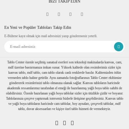
BİZİ TAKİP EDİN
En Yeni ve Popüler Tabloları Takip Edin
E-Bültene kayıt olmak için mail adresinizi yazıp göndermeniz yeterli.
Tablo Center özenle seçilmiş sanatsal eserleri son teknoloji makinalarda kanvas, cam,
mdf üzerine bastırmanıza imkan sunar. Yüksek kalitede olan resimlerimiz sizler için
kanvas tablo, mdf tablo, cam tablo olarak canlı renklerde basılır. Kalitemizden ödün
vermeden tablo haline getirilir. Aynı zamanda fotoğraflarınızı Tablo Center ekibimize
göndererek resimlerinizi tablo olmasına olanak sağlar. Kanvas tabloların haricinde
akademik ressamlarımız tarafından el emeği ile hazırlanmış yağlı boya tablo sahibi de
olabilirsiniz. Özenle hazırlanan yağlı boya tablolar sizler için titizlikle çizilir ve boyanır.
Tablolarınıza çerçeve yaptırmak isterseniz bizlerle iletişime geçebilirsiniz. Kanvas tablo
ve yağlı boya tabloların haricinde cam tablolar, boy aynaları, çerçeveli tablolar, mdf
tablo, duvar aksesuarları ve kişiye özel tablo hizmeti de vermekteyiz.