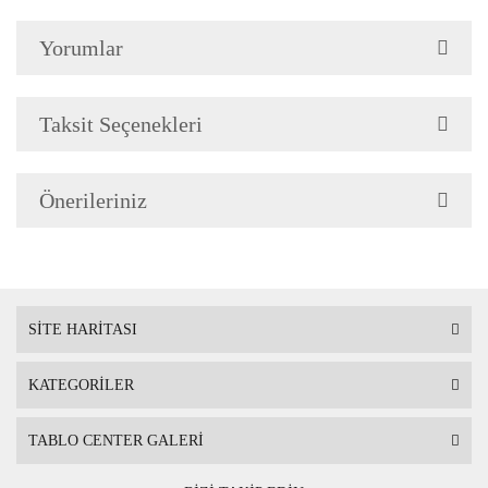
Yorumlar
Çerçeve Özellik
Resimlerde görüldüğü gibi
Çerçeve yan kalınlığı 3,5 
Taksit Seçenekleri
Önerileriniz
Askı
Çerçevenin arkasında mont
SİTE HARİTASI
KATEGORİLER
Ambalaj
Çerçeveli Tablolarınız öze
TABLO CENTER GALERİ
Nakliye sırasında hasar g