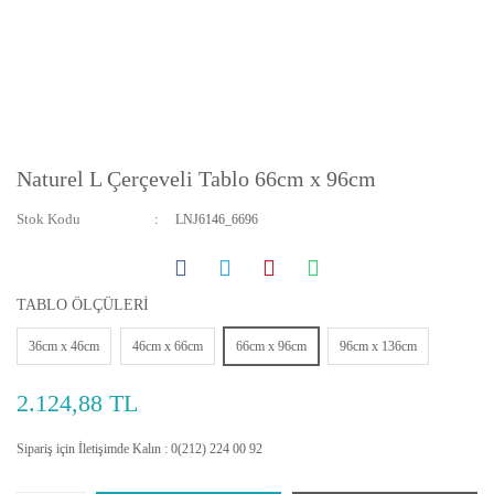
Naturel L Çerçeveli Tablo 66cm x 96cm
Stok Kodu
LNJ6146_6696
TABLO ÖLÇÜLERİ
36cm x 46cm
46cm x 66cm
66cm x 96cm
96cm x 136cm
2.124,88 TL
Sipariş için İletişimde Kalın : 0(212) 224 00 92