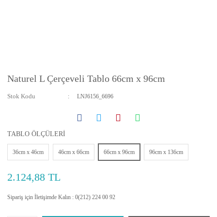
Naturel L Çerçeveli Tablo 66cm x 96cm
Stok Kodu
LNJ6156_6696
TABLO ÖLÇÜLERİ
36cm x 46cm
46cm x 66cm
66cm x 96cm
96cm x 136cm
2.124,88 TL
Sipariş için İletişimde Kalın : 0(212) 224 00 92