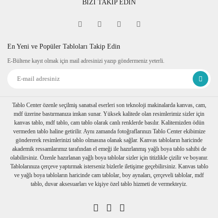
BİZİ TAKİP EDİN
En Yeni ve Popüler Tabloları Takip Edin
E-Bültene kayıt olmak için mail adresinizi yazıp göndermeniz yeterli.
Tablo Center özenle seçilmiş sanatsal eserleri son teknoloji makinalarda kanvas, cam,
mdf üzerine bastırmanıza imkan sunar. Yüksek kalitede olan resimlerimiz sizler için
kanvas tablo, mdf tablo, cam tablo olarak canlı renklerde basılır. Kalitemizden ödün
vermeden tablo haline getirilir. Aynı zamanda fotoğraflarınızı Tablo Center ekibimize
göndererek resimlerinizi tablo olmasına olanak sağlar. Kanvas tabloların haricinde
akademik ressamlarımız tarafından el emeği ile hazırlanmış yağlı boya tablo sahibi de
olabilirsiniz. Özenle hazırlanan yağlı boya tablolar sizler için titizlikle çizilir ve boyanır.
Tablolarınıza çerçeve yaptırmak isterseniz bizlerle iletişime geçebilirsiniz. Kanvas tablo
ve yağlı boya tabloların haricinde cam tablolar, boy aynaları, çerçeveli tablolar, mdf
tablo, duvar aksesuarları ve kişiye özel tablo hizmeti de vermekteyiz.