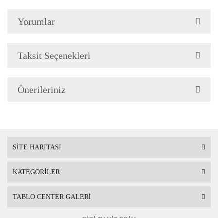
Yorumlar
Çerçeve Özellik
Resimlerde görüldüğü gibi
Çerçeve yan kalınlığı 3,5 
Taksit Seçenekleri
Önerileriniz
Askı
Çerçevenin arkasında mont
SİTE HARİTASI
KATEGORİLER
Ambalaj
Çerçeveli Tablolarınız öze
TABLO CENTER GALERİ
Nakliye sırasında hasar g