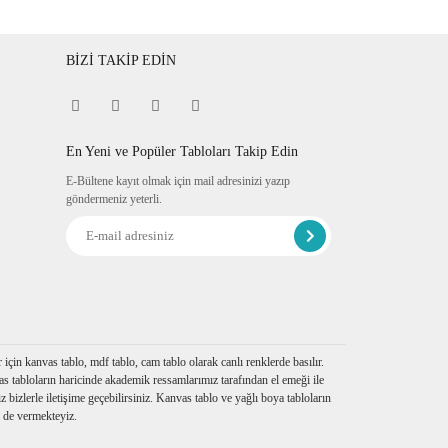
BİZİ TAKİP EDİN
En Yeni ve Popüler Tabloları Takip Edin
E-Bültene kayıt olmak için mail adresinizi yazıp
göndermeniz yeterli.
çin kanvas tablo, mdf tablo, cam tablo olarak canlı renklerde basılır.
s tabloların haricinde akademik ressamlarımız tarafından el emeği ile
iz bizlerle iletişime geçebilirsiniz. Kanvas tablo ve yağlı boya tabloların
i de vermekteyiz.