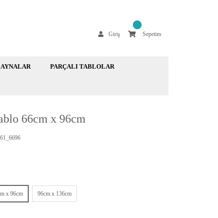
Giriş
Sepetim
AYNALAR
PARÇALI TABLOLAR
Tablo 66cm x 96cm
61_6696
cm x 96cm
96cm x 136cm