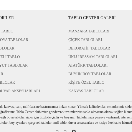
ORİLER
TABLO CENTER GALERİ
 TABLO
MANZARA TABLOLARI
BOYA TABLOLAR
ÇİÇEK TABLOLARI
BLOLAR
DEKORATİF TABLOLAR
ELİ TABLO
ÜNLÜ RESSAM TABLOLARI
YUT TABLOLAR
ATATÜRK TABLOLARI
AR
BÜYÜK BOY TABLOLAR
ABLOLAR
KİŞİYE ÖZEL TABLO
DUVAR AKSESUARLARI
KANVAS TABLOLAR
rda kanvas, cam, mdf üzerine bastırmanıza imkan sunar. Yüksek kalitede olan resimlerimiz sizler i
ğraflarınızı Tablo Center ekibimize göndererek resimlerinizi tablo olmasına olanak sağlar. Kanva
ğlı boya tablolar sizler için titizlikle çizilir ve boyanır. Tablolarınıza çerçeve yaptırmak istersen
blolar, boy aynaları, çerçeveli tablolar, mdf tablo, duvar aksesuarları ve kişiye özel tablo hizmet