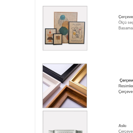
Çerçeve
Ölçü se
Basamak
Çerçeve
Resimler
Çerçeve 
Askı
Çerçeven