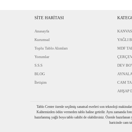
SİTE HARİTASI
KATEG
Anasayfa
KANVAS
Kurumsal
YAĞLI 
Toplu Tablo Alımları
MDF TA
Yorumlar
ÇERÇEV
S.S.S
DEV BO
BLOG
AYNAL
İletişim
CAM T
AHŞAP 
Tablo Center özenle seçilmiş sanatsal eserleri son teknoloji makinala
Kalitemizden ödün vermeden tablo haline getirilir. Aynı zamanda foto
hazırlanmış yağlı boya tablo sahibi de olabilirsiniz. Özenle hazırlanan ya
haricinde cam ta