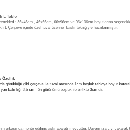
li L Tablo
çenekleri : 36x46cm , 46x66cm, 66x96cm ve 96x136cm boyutlarına seçenekler
lı L Çerçeve içinde özel tuval üzerine
baskı tekniğiyle hazırlanmıştır.
 Özellik
de görüldüğü gibi çerçeve ile tuval arasında 1cm boşluk tabloya boyut katara
yan kalınlığı 3,5 cm , ön görünümü boşluk ile birlikte 3cm dir.
in arkasında monte edilmiş askı aparatı mevcuttur. Duvarınıza çivi çakarak t