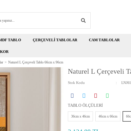
MDF TABLO
ÇERÇEVELİ TABLOLAR
CAM TABLOLAR
EKOR
lar
Naturel L Çerçeveli Tablo 66cm x 96cm
Naturel L Çerçeveli 
Stok Kodu
LNJ61
TABLO ÖLÇÜLERİ
36cm x 46cm
46cm x 66cm
66