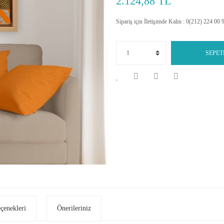
2.124,88 TL
Sipariş için İletişimde Kalın : 0(212) 224 00 
SEPET
eçenekleri
Önerileriniz