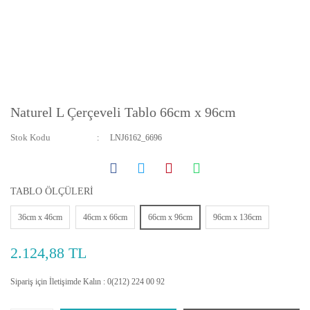
Naturel L Çerçeveli Tablo 66cm x 96cm
Stok Kodu
LNJ6162_6696
TABLO ÖLÇÜLERİ
36cm x 46cm
46cm x 66cm
66cm x 96cm
96cm x 136cm
2.124,88 TL
Sipariş için İletişimde Kalın : 0(212) 224 00 92