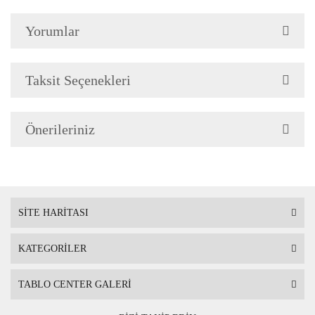
Yorumlar
Çerçeve Özellik
Resimlerde görüldüğü gibi
Çerçeve yan kalınlığı 3,5 
Taksit Seçenekleri
Önerileriniz
Askı
Çerçevenin arkasında mont
SİTE HARİTASI
KATEGORİLER
Ambalaj
Çerçeveli Tablolarınız öze
TABLO CENTER GALERİ
Nakliye sırasında hasar g