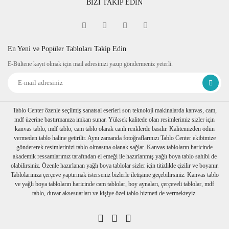
BİZİ TAKİP EDİN
En Yeni ve Popüler Tabloları Takip Edin
E-Bültene kayıt olmak için mail adresinizi yazıp göndermeniz yeterli.
Tablo Center özenle seçilmiş sanatsal eserleri son teknoloji makinalarda kanvas, cam,
mdf üzerine bastırmanıza imkan sunar. Yüksek kalitede olan resimlerimiz sizler için
kanvas tablo, mdf tablo, cam tablo olarak canlı renklerde basılır. Kalitemizden ödün
vermeden tablo haline getirilir. Aynı zamanda fotoğraflarınızı Tablo Center ekibimize
göndererek resimlerinizi tablo olmasına olanak sağlar. Kanvas tabloların haricinde
akademik ressamlarımız tarafından el emeği ile hazırlanmış yağlı boya tablo sahibi de
olabilirsiniz. Özenle hazırlanan yağlı boya tablolar sizler için titizlikle çizilir ve boyanır.
Tablolarınıza çerçeve yaptırmak isterseniz bizlerle iletişime geçebilirsiniz. Kanvas tablo
ve yağlı boya tabloların haricinde cam tablolar, boy aynaları, çerçeveli tablolar, mdf
tablo, duvar aksesuarları ve kişiye özel tablo hizmeti de vermekteyiz.